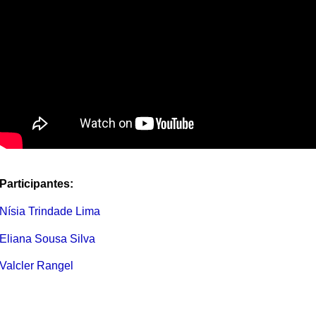
Participantes:
Nísia Trindade Lima
Eliana Sousa Silva
Valcler Rangel