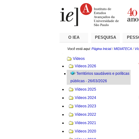
Ir
Ferramentas
Seções
para
Pessoais
o
conteúdo.
|
Ir
para
a
O IEA
PESQUISA
PESS
navegação
Você está aqui:
Página Inicial
/
MIDIATECA
/
Ví
Navegação
Vídeos
Vídeos 2026
Territórios saudáveis e políticas
públicas - 26/03/2026
Vídeos 2025
Vídeos 2024
Vídeos 2023
Vídeos 2022
Vídeos 2021
Vídeos 2020