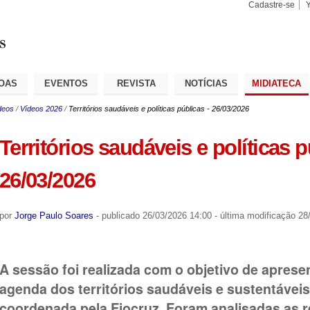
Cadastre-se
Busca
Busca
Avançad
OAS
EVENTOS
REVISTA
NOTÍCIAS
MIDIATECA
deos
/
Vídeos 2026
/
Territórios saudáveis e políticas públicas - 26/03/2026
Territórios saudáveis e políticas p
26/03/2026
por
Jorge Paulo Soares
-
publicado
26/03/2026 14:00
-
última modificação
28/
A sessão foi realizada com o objetivo de apresen
agenda dos territórios saudáveis e sustentáveis
coordenada pela Fiocruz. Foram analisadas as re