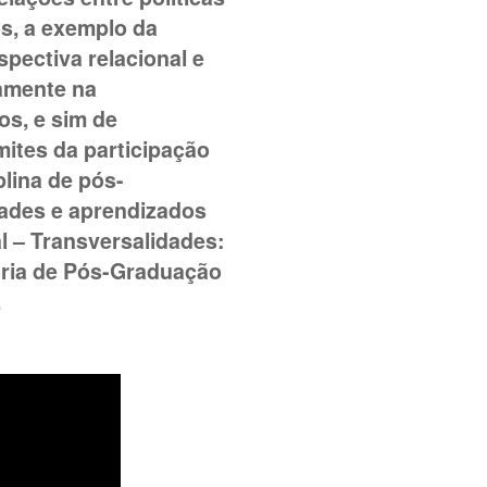
os, a exemplo da
pectiva relacional e
vamente na
os, e sim de
mites da participação
plina de pós-
dades e aprendizados
al – Transversalidades:
toria de Pós-Graduação
.