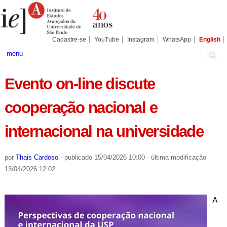
Ir
Ferramentas
Seções
para
Pessoais
o
conteúdo.
|
Cadastre-se
YouTube
Instagram
WhatsApp
English
Ir
para
menu
a
navegação
Evento on-line discute
cooperação nacional e
internacional na universidade
por
Thais Cardoso
-
publicado
15/04/2026 10:00
-
última modificação
13/04/2026 12:02
A