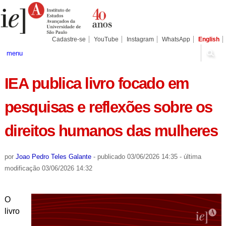
Ir
Ferramentas
Seções
para
Pessoais
o
conteúdo.
|
Cadastre-se
YouTube
Instagram
WhatsApp
English
Ir
para
menu
a
navegação
IEA publica livro focado em
pesquisas e reflexões sobre os
direitos humanos das mulheres
por
Joao Pedro Teles Galante
-
publicado
03/06/2026 14:35
-
última
modificação
03/06/2026 14:32
O
livro