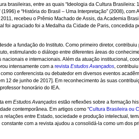
ra brasileiras, entre as quais “Ideologia da Cultura Brasileira: 
 (1996) e “História do Brasil – Uma Interpretação” (2008), com
011, recebeu o Prêmio Machado de Assis, da Academia Brasilei
al foi agraciado foi a Medalha da Cidade de Paris, concedida pe
esde a fundação do Instituto. Como primeiro diretor, contribuiu p
tituto, estimulando o diálogo entre diferentes áreas do conheci
nacionais e internacionais. Além da atuação institucional, coo
borou intensamente com a
revista
Estudos Avançados
, contribui
u como conferencista ou debatedor em diversos eventos acadêm
 em 12 de junho de 2017]. Em reconhecimento às suas contribuiçõ
professor honorário do IEA.
ota em
Estudos Avançados
estão reflexões sobre a formação histó
sidade contemporânea. Em artigos como “
Cultura Brasileira ou 
 as relações entre Estado, sociedade e produção intelectual, te
constante com a revista ajudou a consolidá-la
como um dos pri