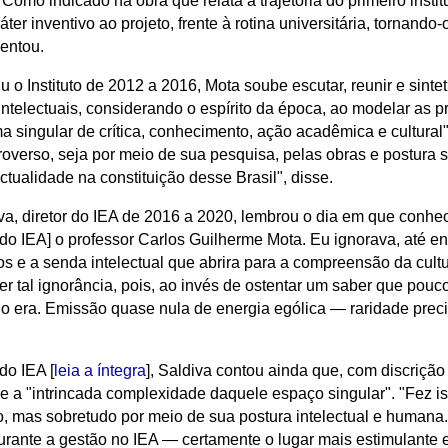
"Como indicado na obra que relata a trajetória do primeiro inst
áter inventivo ao projeto, frente à rotina universitária, tornan
centou.
u o Instituto de 2012 a 2016,
Mota soube escutar, reunir e sintet
telectuais, considerando o espírito da época, ao modelar as pri
 singular de crítica, conhecimento, ação acadêmica e cultural". "
roverso, seja por meio de sua pesquisa, pelas obras e postura s
ctualidade na constituição desse Brasil", disse.
va, diretor do IEA de 2016 a 2020, lembrou o dia em que conhe
do IEA] o professor Carlos Guilherme Mota. Eu ignorava, até e
e a senda intelectual que abrira para a compreensão da cultur
 tal ignorância, pois, ao invés de ostentar um saber que pouc
bio era. Emissão quase nula de energia ególica — raridade pre
do IEA [
leia a íntegra
], Saldiva contou ainda que,
com discrição 
 e a "intrincada complexidade daquele espaço singular". "Fez 
 mas sobretudo por meio de sua postura intelectual e humana
urante a gestão no IEA — certamente o lugar mais estimulante