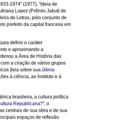
1933-1974” (1977), “Ideia de
 Adriana Lopez (Prêmio Jabuti de
ra de Letras, pelo conjunto de
lo prefeito da capital francesa em
ara definir o caráter
mento e aproximando a
rdenou a Área de História das
u com a criação de vários grupos
icos [leia sobre sua
última
es à ciência, ao Instituto e à
rica brasileira, a cultura política
Cultura Republicana?
”, o
mas centrais de sua obra e de sua
ncipais espaços de reflexão