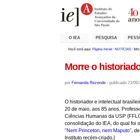
Ir
Ferramentas
Seções
para
Pessoais
o
conteúdo.
|
Ir
para
a
O IEA
PESQUISA
PESS
navegação
Você está aqui:
Página Inicial
/
NOTÍCIAS
/
Morr
Morre o historiad
por
Fernanda Rezende
-
publicado
21/05/
O historiador e intelectual brasil
20 de maio, aos 85 anos. Professo
Ciências Humanas da USP (FFLCH)
consolidação do IEA, do qual foi o 
"
Nem Princeton, nem Maputo
", d
Instituto recém-criado.]