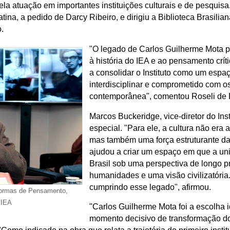
pela atuação em importantes instituições culturais e de pesquis
tina, a pedido de Darcy Ribeiro, e dirigiu a Biblioteca Brasili
.
"O legado de Carlos Guilherme Mota 
à história do IEA e ao pensamento crít
a consolidar o Instituto como um espaç
interdisciplinar e comprometido com 
contemporânea", comentou Roseli de D
Marcos Buckeridge, vice-diretor do Inst
especial. "Para ele, a cultura não era
mas também uma força estruturante da p
ajudou a criar um espaço em que a un
Brasil sob uma perspectiva de longo pr
humanidades e uma visão civilizatória
cumprindo esse legado", afirmou.
Formas de Pensamento,
 IEA
"Carlos Guilherme Mota foi a escolha 
momento decisivo de transformação do