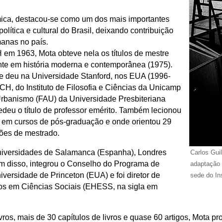
mica, destacou-se como um dos mais importantes
política e cultural do Brasil, deixando contribuição
manas no país.
em 1963, Mota obteve nela os títulos de mestre
ente em história moderna e contemporânea (1975).
e deu na Universidade Stanford, nos EUA (1996-
LCH, do Instituto de Filosofia e Ciências da Unicamp
Urbanismo (FAU) da Universidade Presbiteriana
eu o título de professor emérito. Também lecionou
 em cursos de pós-graduação e onde orientou 29
ções de mestrado.
 Universidades de Salamanca (Espanha), Londres
Carlos Gu
m disso, integrou o Conselho do Programa de
adaptação 
versidade de Princeton (EUA) e foi diretor de
sede do Ins
dos em Ciências Sociais (EHESS, na sigla em
ivros, mais de 30 capítulos de livros e quase 60 artigos, Mota p