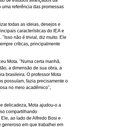
ituto de estudos avançados da
do-o uma referência das promessas
izar todas as ideias, desejos e
ncipais características do IEA e
Isso não é trivial, diz muito. Ele
empre críticas, principalmente
ceu Mota. "
Numa certa manhã,
ntão, a dimensão de sua obra, a
a brasileira. O professor Mota
os possuíam, fazia precisamente o
ciosa no meio acadêmico",
e delicadeza, Mota ajudou-o a
isso compartilhando
.
Ele, ao lado de Alfredo Bosi e
 e generoso em que trabalhei em