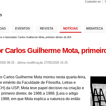
Cadastre-se
Busca
Busca
Avançad
OAS
EVENTOS
REVISTA
NOTÍCIAS
MIDIATECA
e o historiador Carlos Guilherme Mota, primeiro diretor do IEA
or Carlos Guilherme Mota, primeiro
2026 08:25
-
última modificação
27/05/2026 15:25
eiro Carlos Guilherme Mota morreu nesta quarta-feira,
r emérito da Faculdade de Filosofia, Letras e
 da USP, Mota teve papel decisivo na criação e
primeiro diretor, de 1986 a 1988. [Leia o artigo
e 1988, em que Mota explica a natureza do então