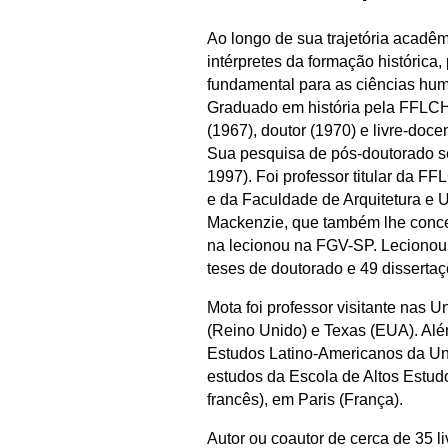
Ao longo de sua trajetória acadê
intérpretes da formação histórica, 
fundamental para as ciências hu
Graduado em história pela FFLCH 
(1967), doutor (1970) e livre-doc
Sua pesquisa de pós-doutorado s
1997). Foi professor titular da FF
e da Faculdade de Arquitetura e 
Mackenzie, que também lhe conced
na lecionou na FGV-SP. Lecionou
teses de doutorado e 49 disserta
Mota foi professor visitante nas
(Reino Unido) e Texas (EUA). Alé
Estudos Latino-Americanos da Uni
estudos da Escola de Altos Estu
francês), em Paris (França).
Autor ou coautor de cerca de 35 l