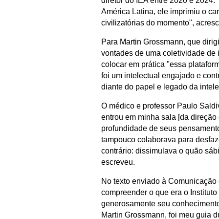
diretor do IEA entre 2020 e 2024. 
América Latina, ele imprimiu o car
civilizatórias do momento", acres
Para Martin Grossmann, que dirigi
vontades de uma coletividade de in
colocar em prática "essa plataforma
foi um intelectual engajado e cont
diante do papel e legado da intele
O médico e professor Paulo Saldi
entrou em minha sala [da direção 
profundidade de seus pensamentos 
tampouco colaborava para desfazer
contrário: dissimulava o quão sá
escreveu.
No texto enviado à Comunicação 
compreender o que era o Instituto
generosamente seu conhecimento,
Martin Grossmann, foi meu guia d