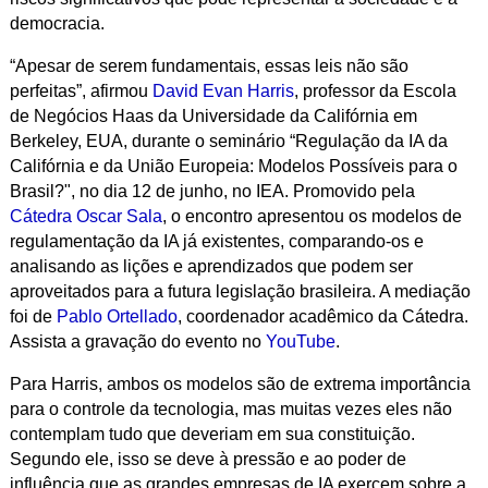
democracia.
“Apesar de serem fundamentais, essas leis não são
perfeitas”, afirmou
David Evan Harris
, professor da Escola
de Negócios Haas da Universidade da Califórnia em
Berkeley, EUA, durante o seminário “Regulação da IA da
Califórnia e da União Europeia: Modelos Possíveis para o
Brasil?", no dia 12 de junho, no IEA. Promovido pela
Cátedra Oscar Sala
, o encontro apresentou os modelos de
regulamentação da IA já existentes, comparando-os e
analisando as lições e aprendizados que podem ser
aproveitados para a futura legislação brasileira. A mediação
foi de
Pablo Ortellado
, coordenador acadêmico da Cátedra.
Assista a gravação do evento no
YouTube
.
Para Harris, ambos os modelos são de extrema importância
para o controle da tecnologia, mas muitas vezes eles não
contemplam tudo que deveriam em sua constituição.
Segundo ele, isso se deve à pressão e ao poder de
influência que as grandes empresas de IA exercem sobre a