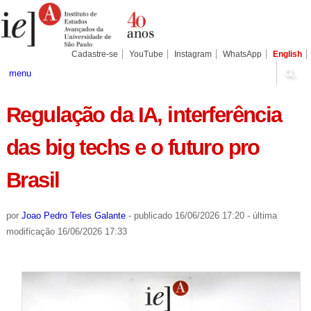
Ir
Ferramentas
Seções
para
Pessoais
o
conteúdo.
|
Cadastre-se
YouTube
Instagram
WhatsApp
English
Ir
para
menu
a
navegação
Regulação da IA, interferência
das big techs e o futuro pro
Brasil
por
Joao Pedro Teles Galante
-
publicado
16/06/2026 17:20
-
última
modificação
16/06/2026 17:33