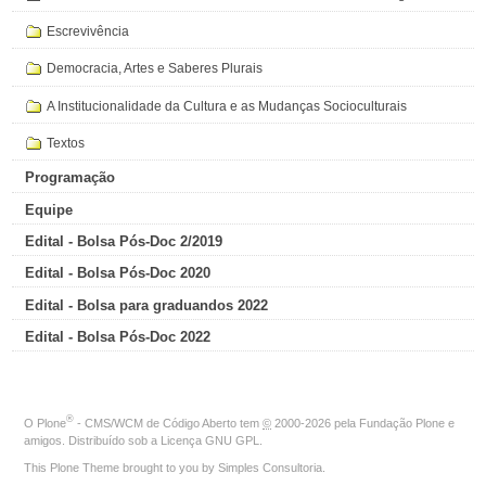
Escrevivência
Democracia, Artes e Saberes Plurais
A Institucionalidade da Cultura e as Mudanças Socioculturais
Textos
Programação
Equipe
Edital - Bolsa Pós-Doc 2/2019
Edital - Bolsa Pós-Doc 2020
Edital - Bolsa para graduandos 2022
Edital - Bolsa Pós-Doc 2022
®
O
Plone
- CMS/WCM de Código Aberto
tem
©
2000-2026 pela
Fundação Plone
e
amigos. Distribuído sob a
Licença GNU GPL
.
This Plone Theme brought to you by
Simples Consultoria
.