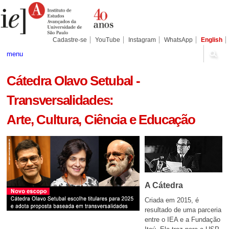
Ir
Ferramentas
Seções
para
Pessoais
o
conteúdo.
|
Cadastre-se
YouTube
Instagram
WhatsApp
English
Ir
para
menu
a
navegação
Cátedra Olavo Setubal -
Transversalidades:
Arte, Cultura, Ciência e Educação
A Cátedra
Criada em 2015, é
resultado de uma parceria
entre o IEA e a Fundação