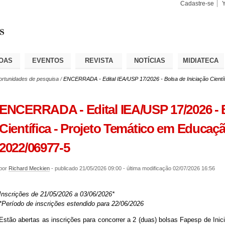
Cadastre-se
Busca
Busca
Avançad
OAS
EVENTOS
REVISTA
NOTÍCIAS
MIDIATECA
rtunidades de pesquisa
/
ENCERRADA - Edital IEA/USP 17/2026 - Bolsa de Iniciação Cientí
ENCERRADA - Edital IEA/USP 17/2026 - B
Científica - Projeto Temático em Educaç
2022/06977-5
por
Richard Meckien
-
publicado
21/05/2026 09:00
-
última modificação
02/07/2026 16:56
Inscrições de 21/05/2026 a 03/06/2026*
*Período de inscrições estendido para 22/06/2026
Estão abertas as inscrições para concorrer a 2 (duas) bolsas Fapesp de Inici