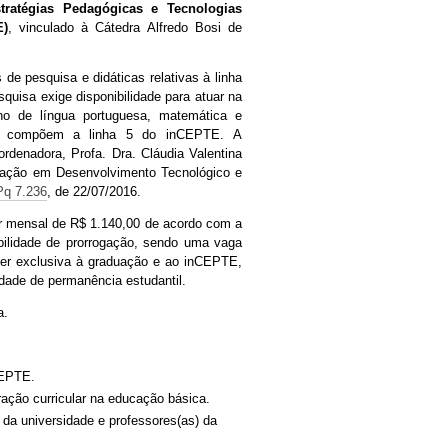
tratégias Pedagógicas e Tecnologias
E)
, vinculado à Cátedra Alfredo Bosi de
de pesquisa e didáticas relativas à linha
quisa exige disponibilidade para atuar na
ino de língua portuguesa, matemática e
que compõem a linha 5 do inCEPTE.
A
ordenadora, Profa. Dra. Cláudia Valentina
ciação em Desenvolvimento Tecnológico e
Pq 7.236
, de 22/07/2016
.
r mensal de R$ 1.140,00 de acordo com a
bilidade de prorrogação, sendo uma vaga
ser exclusiva à graduação e ao inCEPTE,
dade de permanência estudantil.
a.
CEPTE.
ação curricular na educação básica.
da universidade e professores(as) da