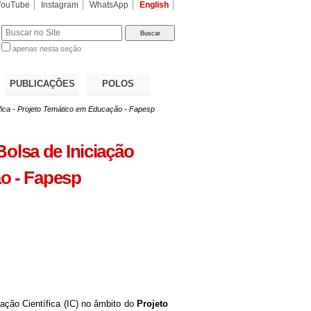
YouTube
Instagram
WhatsApp
English
apenas nesta seção
a…
PUBLICAÇÕES
POLOS
fica - Projeto Temático em Educação - Fapesp
olsa de Iniciação
ão - Fapesp
ação Científica (IC)
no âmbito do
Projeto