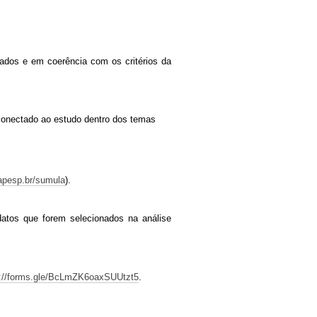
nados e em coerência com os critérios da
conectado ao estudo dentro dos temas
fapesp.br/sumula
).
datos que forem selecionados na análise
s://forms.gle/BcLmZK6oaxSUUtzt5
.