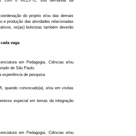
nadas com o inCEPTE sob demanda da
a coordenação do projeto e/ou das demais
ão e produção das atividades relacionadas
ativos, os(as) bolsistas também deverão
e cada vaga
cenciatura em Pedagogia, Ciências e/ou
estado de São Paulo.
a experiência de pesquisa.
IEA, quando convocado(a), e/ou em visitas
teresse especial em temas da integração
icenciatura em Pedagogia, Ciências e/ou