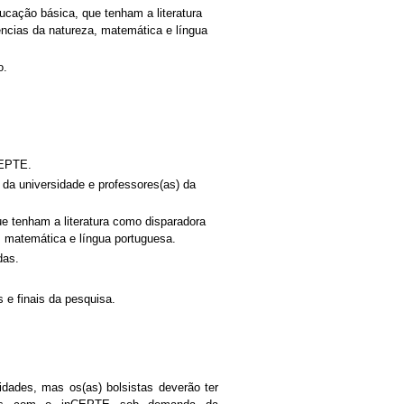
cação básica, que tenham a literatura
ências da natureza, matemática e língua
o.
CEPTE.
da universidade e professores(as) da
e tenham a literatura como disparadora
a, matemática e língua portuguesa.
das.
 e finais da pesquisa.
idades, mas os(as) bolsistas deverão ter