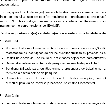
disponibilidade para deslocamentos necessários às ações relacio
coordenadora.
Por fim, quando solicitados(as), os(as) bolsistas deverão interagir com 
linhas de pesquisa, seja em reuniões regulares ou participando na organizaç
ao inCEPTE. Na condução desses processos acadêmico-culturais-administr
interagir com o corpo funcional do IEA/USP.
Perfil e requisitos dos(as) candidatos(as) de acordo com
a localidade d
Em São Paulo:
Ser estudante regularmente matriculado em cursos de graduação (li
Matemática) de instituições de ensino superior públicas ou privadas do 
Residir na cidade de São Paulo ou em cidades adjacentes para otimizar 
Demonstrar interesse no tema da pesquisa desenvolvida pela linha 5.
Ter disponibilidade para reuniões online e presenciais de trabalho no 
técnicas à escola-campo da pesquisa.
Demonstrar capacidade comunicativa e de trabalho em equipe, com in
curricular pela via da interdisciplinaridade, no ensino fundamental.
Em São Carlos:
Ser estudante regularmente matriculado em cursos de graduação
(l