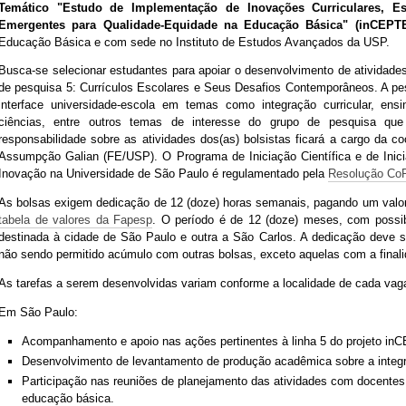
Temático "Estudo de Implementação de Inovações Curriculares, Es
Emergentes para Qualidade-Equidade na Educação Básica" (inCEPT
Educação Básica e com sede no Instituto de Estudos Avançados da USP
.
Busca-se selecionar estudantes para apoiar o desenvolvimento de atividades 
de pesquisa 5: Currículos Escolares e Seus Desafios Contemporâneos.
A pes
interface universidade-escola em temas como integração curricular, ens
ciências, entre outros temas de interesse do grupo de pesquisa 
responsabilidade sobre as atividades dos(as) bolsistas ficará a cargo da co
Assumpção Galian (FE/USP)
.
O Programa de Iniciação Científica e de Ini
Inovação na Universidade de São Paulo é regulamentado pela
Resolução Co
As bolsas exigem dedicação de 12 (doze) horas semanais, pagando um valo
tabela de valores da Fapesp
. O período é de 12 (doze) meses, com possi
destinada à cidade de São Paulo e outra a São Carlos. A dedicação deve 
não sendo permitido acúmulo com outras bolsas, exceto aquelas com a finali
As tarefas a serem desenvolvidas variam conforme a localidade de cada vag
Em São Paulo:
Acompanhamento e apoio nas ações pertinentes à linha 5 do projeto in
Desenvolvimento de levantamento de produção acadêmica sobre a integr
Participação nas reuniões de planejamento das atividades com docentes 
educação básica.