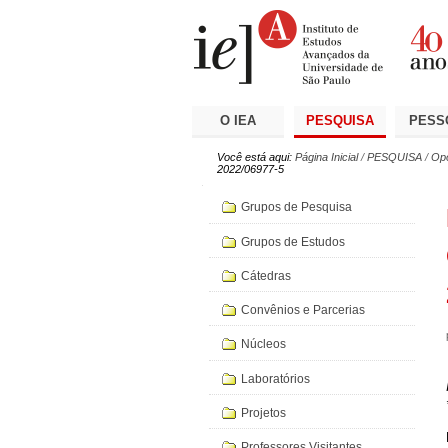
Ir
Ferramentas
Seções
para
Pessoais
o
conteúdo.
|
Ir
para
a
O IEA
PESQUISA
PESS
navegação
Você está aqui:
Página Inicial
/
PESQUISA
/
Opo
2022/06977-5
Navegação
Grupos de Pesquisa
Grupos de Estudos
Cátedras
Convênios e Parcerias
Núcleos
Laboratórios
Projetos
Professores Visitantes