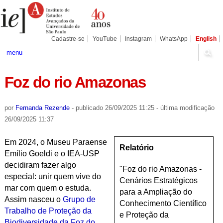
Ir
Ferramentas
Seções
para
Pessoais
o
conteúdo.
|
Cadastre-se
YouTube
Instagram
WhatsApp
English
Ir
para
menu
a
navegação
Foz do rio Amazonas
por
Fernanda Rezende
-
publicado
26/09/2025 11:25
-
última modificação
26/09/2025 11:37
Em 2024, o Museu Paraense
Relatório
Emílio Goeldi e o IEA-USP
decidiram fazer algo
"Foz do rio Amazonas -
especial: unir quem vive do
Cenários Estratégicos
mar com quem o estuda.
para a Ampliação do
Assim nasceu o
Grupo de
Conhecimento Científico
Trabalho de Proteção da
e Proteção da
Biodiversidade da Foz do