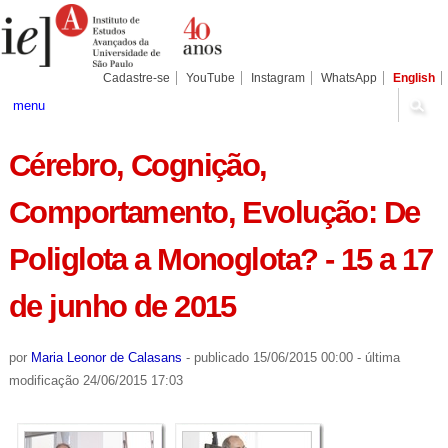
Ir
Ferramentas
Seções
para
Pessoais
o
conteúdo.
|
Cadastre-se
YouTube
Instagram
WhatsApp
English
Ir
para
menu
a
navegação
Cérebro, Cognição,
Comportamento, Evolução: De
Poliglota a Monoglota? - 15 a 17
de junho de 2015
por
Maria Leonor de Calasans
-
publicado
15/06/2015 00:00
-
última
modificação
24/06/2015 17:03