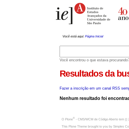
Ir
Ferramentas
para
Pessoais
o
conteúdo.
|
Ir
para
a
Você está aqui:
Página Inicial
navegação
Você encontrou o que estava procurando
Resultados da bu
Fazer a inscrição em um canal RSS semp
Nenhum resultado foi encontra
®
O
Plone
- CMS/WCM de Código Aberto
tem
©
2
This Plone Theme brought to you by
Simples Co