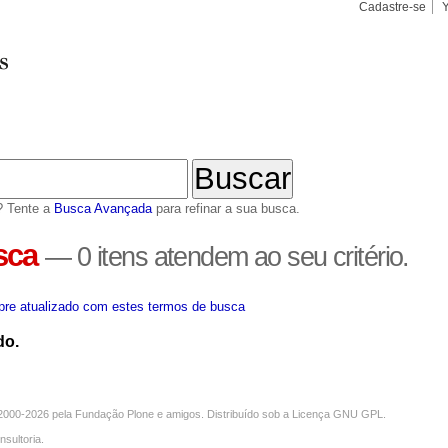
Cadastre-se
Busca
Busca
Avançad
? Tente a
Busca Avançada
para refinar a sua busca.
sca
—
0 itens atendem ao seu critério.
re atualizado com estes termos de busca
do.
000-2026 pela
Fundação Plone
e amigos. Distribuído sob a
Licença GNU GPL
.
nsultoria
.