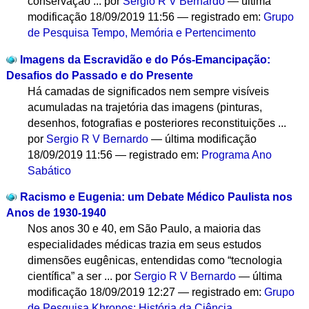
conservação ...
por
Sergio R V Bernardo
—
última
modificação
18/09/2019 11:56
— registrado em:
Grupo
de Pesquisa Tempo, Memória e Pertencimento
Imagens da Escravidão e do Pós-Emancipação:
Desafios do Passado e do Presente
Há camadas de significados nem sempre visíveis
acumuladas na trajetória das imagens (pinturas,
desenhos, fotografias e posteriores reconstituições ...
por
Sergio R V Bernardo
—
última modificação
18/09/2019 11:56
— registrado em:
Programa Ano
Sabático
Racismo e Eugenia: um Debate Médico Paulista nos
Anos de 1930-1940
Nos anos 30 e 40, em São Paulo, a maioria das
especialidades médicas trazia em seus estudos
dimensões eugênicas, entendidas como “tecnologia
científica” a ser ...
por
Sergio R V Bernardo
—
última
modificação
18/09/2019 12:27
— registrado em:
Grupo
de Pesquisa Khronos: História da Ciência,