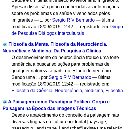
Saúde é um tema intrínseco ao fenômeno migratório.
Apesar disso, são pouco conhecidas as informações
sobre os problemas de saúde vivenciados pelos
imigrantes — ...
por
Sergio R V Bernardo
—
última
modificação
18/09/2019 12:42
— registrado em:
Grupo
de Pesquisa Diálogos Interculturais
Filosofia da Mente, Filosofia da Neurociência,
Neuroética e Medicina: Da Pesquisa à Clínica
O desenvolvimento da neurociência trouxe uma forte
tendência a buscar soluções para problemas de
qualquer natureza a partir do estudo do neurônio.
Sendo uma ...
por
Sergio R V Bernardo
—
última
modificação
18/09/2019 12:42
— registrado em:
Filosofia da Ciência
,
Neurociência
,
medicina
,
Filosofia
A Paisagem como Paradigma Político. Corpo e
Paisagem na Época das Imagens Técnicas
Desde o aparecimento do conceito da paisagem nas
diversas línguas da cultura ocidental [paysage,
paesaggio, landscape, Landschaft] existe uma relação