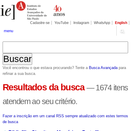
Ir
Ferramentas
Seções
para
Pessoais
o
conteúdo.
|
Cadastre-se
YouTube
Instagram
WhatsApp
English
Ir
para
menu
a
navegação
Você encontrou o que estava procurando? Tente a
Busca Avançada
para
refinar a sua busca.
Resultados da busca
—
1674 itens
atendem ao seu critério.
Fazer a inscrição em um canal RSS sempre atualizado com estes termos
de busca