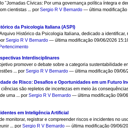
lo "Jornadas Cívicas: Por uma governança política íntegra e d
m cientistas ...
por
Sergio R V Bernardo
—
última modificação
órico da Psicologia Italiana (ASPI)
quivo Histórico da Psicologia Italiana, dedicado a identificar, 
por
Sergio R V Bernardo
—
última modificação
09/06/2026 15:
Pertencimento
spectivas Interdisciplinares
etivo promover o debate sobre a categoria sustentabilidade e
stões ...
por
Sergio R V Bernardo
—
última modificação
09/06/
edade de Risco: Desafios e Oportunidades em um Futuro In
 ciências são repletos de incertezas em meio às consequênci
de uma ...
por
Sergio R V Bernardo
—
última modificação
09/06
entes em Inteligência Artificial
e monitorar, registrar e compreender riscos e incidentes no us
nir ...
por
Sergio R V Bernardo
—
última modificação
09/06/2