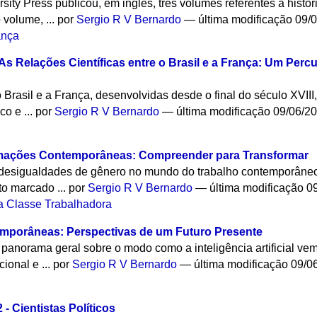
ity Press publicou, em inglês, três volumes referentes à histó
 volume, ...
por
Sergio R V Bernardo
—
última modificação
09/0
ança
 As Relações Científicas entre o Brasil e a França: Um Perc
 o Brasil e a França, desenvolvidas desde o final do século XVI
co e ...
por
Sergio R V Bernardo
—
última modificação
09/06/2
rmações Contemporâneas: Compreender para Transformar
s desigualdades de gênero no mundo do trabalho contemporâne
to marcado ...
por
Sergio R V Bernardo
—
última modificação
09
da Classe Trabalhadora
emporâneas: Perspectivas de um Futuro Presente
panorama geral sobre o modo como a inteligência artificial v
cional e ...
por
Sergio R V Bernardo
—
última modificação
09/0
- Cientistas Políticos