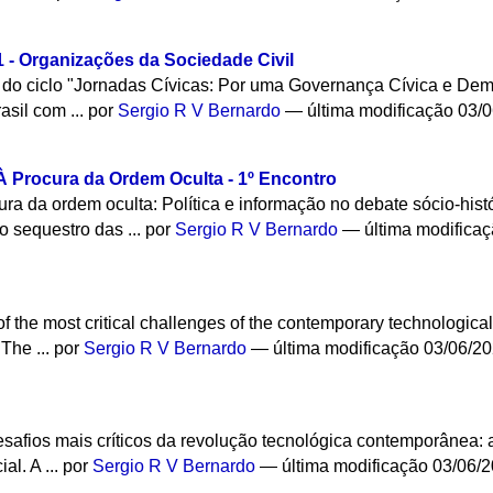
 - Organizações da Sociedade Civil
s do ciclo "Jornadas Cívicas: Por uma Governança Cívica e De
sil com ...
por
Sergio R V Bernardo
—
última modificação
03/0
À Procura da Ordem Oculta - 1º Encontro
ura da ordem oculta: Política e informação no debate sócio-hi
 sequestro das ...
por
Sergio R V Bernardo
—
última modifica
the most critical challenges of the contemporary technological r
 The ...
por
Sergio R V Bernardo
—
última modificação
03/06/20
afios mais críticos da revolução tecnológica contemporânea: 
al. A ...
por
Sergio R V Bernardo
—
última modificação
03/06/2