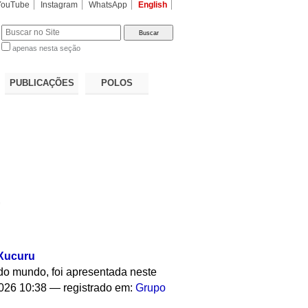
YouTube
Instagram
WhatsApp
English
apenas nesta seção
a…
PUBLICAÇÕES
POLOS
.
 Xucuru
 do mundo, foi apresentada neste
026 10:38
— registrado em:
Grupo