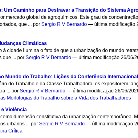
: Um Caminho para Destravar a Transição do Sistema Agro
ior mercado global de agroquímicos. Este grau de concentração 
rtados, que ...
por
Sergio R V Bernardo
—
última modificação
2
 Mudanças Climáticas
ito à cidade ilumina o fato de que a urbanização do mundo retrat
 que ...
por
Sergio R V Bernardo
—
última modificação
26/06/2
no Mundo do Trabalho: Lições da Conferência Internacional
rio do Trabalho e da Classe Trabalhadora, os expositorem lan
ia ...
por
Sergio R V Bernardo
—
última modificação
26/06/202
as Morfologias do Trabalho sobre a Vida dos Trabalhadores
e Violência
a como dimensão constitutiva da urbanização contemporânea. M
os urbanos ...
por
Sergio R V Bernardo
—
última modificação
2
na Crítica