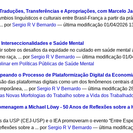
: Traduções, Transferências e Apropriações, com Marcelo J
âmbios linguísticos e culturais entre Brasil-França a partir da 
...
por
Sergio R V Bernardo
—
última modificação
01/04/2026 1
Interseccionalidades e Saúde Mental
etir sobre os desafios da equidade no cuidado em saúde mental a
o raça, ...
por
Sergio R V Bernardo
—
última modificação
01/0
plinar em Políticas Públicas de Saúde Mental
peando o Processo de Plataformização Digital da Economia
são das plataformas digitais como um dos fenômenos centrais 
emporânea, ...
por
Sergio R V Bernardo
—
última modificação
28
as Novas Morfologias do Trabalho sobre a Vida dos Trabalhad
omenagem a Michael Löwy - 50 Anos de Reflexões sobre a He
os da USP (CEJ-USP) e o IEA promoveram o evento “Entre Es
flexões sobre a ...
por
Sergio R V Bernardo
—
última modifica