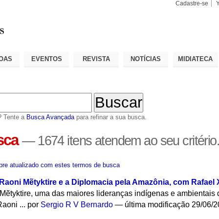
Cadastre-se
Busca
Busca
Avançad
OAS
EVENTOS
REVISTA
NOTÍCIAS
MIDIATECA
? Tente a
Busca Avançada
para refinar a sua busca.
sca
—
1674 itens atendem ao seu critério
re atualizado com estes termos de busca
: Raoni Mẽtyktire e a Diplomacia pela Amazônia, com Rafael
i Mẽtyktire, uma das maiores lideranças indígenas e ambientais
aoni ...
por
Sergio R V Bernardo
—
última modificação
29/06/2