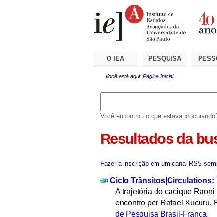
Ir
Ferramentas
Seções
para
Pessoais
o
conteúdo.
|
Ir
para
a
O IEA
PESQUISA
PESS
navegação
Você está aqui:
Página Inicial
Você encontrou o que estava procurando
Resultados da bu
Fazer a inscrição em um canal RSS semp
Ciclo Trânsitos|Circulations
A trajetória do cacique Raon
encontro por Rafael Xucuru. R
de Pesquisa Brasil-França