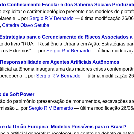
o Conhecimento Escolar e dos Saberes Sociais Produzidos
o explicitar o caráter ideológico presente nos modelos de pla
ares e ...
por
Sergio R V Bernardo
—
última modificação
26/06
,
Cátedra Olavo Setubal
stratégias para o Gerenciamento de Riscos Associados a
o do livro "RUA – Resiliência Urbana em Ação: Estratégias pa
cos Extremos", ...
por
Sergio R V Bernardo
—
última modificaç
 Responsabilidade em Agentes Artificiais Autônomos
rtificial autônoma inaugura uma das maiores crises contemporâ
erceber o ...
por
Sergio R V Bernardo
—
última modificação
26
o de Soft Power
teção do patrimônio (preservação de monumentos, escavações a
missão ...
por
Sergio R V Bernardo
—
última modificação
26/06
a e da União Europeia: Modelos Possíveis para o Brasil?
ncia artificial generativa recolocou no centro do debate quest