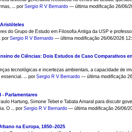
mas, ...
por
Sergio R V Bernardo
—
última modificação
26/06/2
Aristóteles
ores do Grupo de Estudo em Filosofia Antiga da USP e profess
.
por
Sergio R V Bernardo
—
última modificação
26/06/2026 12
Ensino de Ciências: Dois Estudos de Caso Comparativos ent
as tecnológicas e incertezas ambientais, a capacidade de imag
essencial. ...
por
Sergio R V Bernardo
—
última modificação
26
3 - Parlamentares
Paulo Hartung, Simone Tebet e Tabata Amaral para discutir gove
a. O ...
por
Sergio R V Bernardo
—
última modificação
26/06/2
Urbano na Europa, 1850–2025