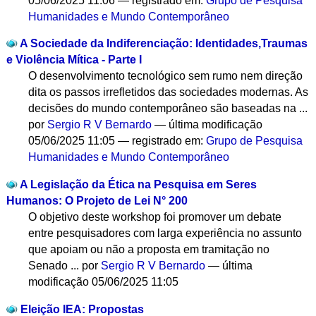
05/06/2025 11:06
— registrado em:
Grupo de Pesquisa
Humanidades e Mundo Contemporâneo
A Sociedade da Indiferenciação: Identidades,Traumas
e Violência Mítica - Parte I
O desenvolvimento tecnológico sem rumo nem direção
dita os passos irrefletidos das sociedades modernas. As
decisões do mundo contemporâneo são baseadas na ...
por
Sergio R V Bernardo
—
última modificação
05/06/2025 11:05
— registrado em:
Grupo de Pesquisa
Humanidades e Mundo Contemporâneo
A Legislação da Ética na Pesquisa em Seres
Humanos: O Projeto de Lei N° 200
O objetivo deste workshop foi promover um debate
entre pesquisadores com larga experiência no assunto
que apoiam ou não a proposta em tramitação no
Senado ...
por
Sergio R V Bernardo
—
última
modificação
05/06/2025 11:05
Eleição IEA: Propostas