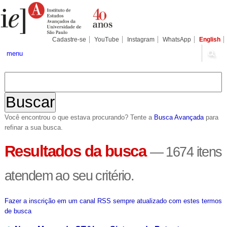
Ir
Ferramentas
Seções
para
Pessoais
o
conteúdo.
|
Cadastre-se
YouTube
Instagram
WhatsApp
English
Ir
para
menu
a
navegação
Você encontrou o que estava procurando? Tente a
Busca Avançada
para
refinar a sua busca.
Resultados da busca
—
1674 itens
atendem ao seu critério.
Fazer a inscrição em um canal RSS sempre atualizado com estes termos
de busca