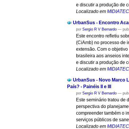
e discutir a produção de 
Localizado em
MIDIATE
UrbanSus - Encontro Acad
por
Sergio R V Bernardo
—
pub
Este encontro refletiu s
(CiAmb) no processo de 
extensão. Com o objetivo 
brasileira aos anseios i
e discutir a produção de 
Localizado em
MIDIATE
UrbanSus - Novo Marco L
País? - Painéis II e III
por
Sergio R V Bernardo
—
pub
Este seminário tratou de 
perspectiva do planejamen
compreender também o imp
serviços públicos de san
Localizado em
MIDIATE