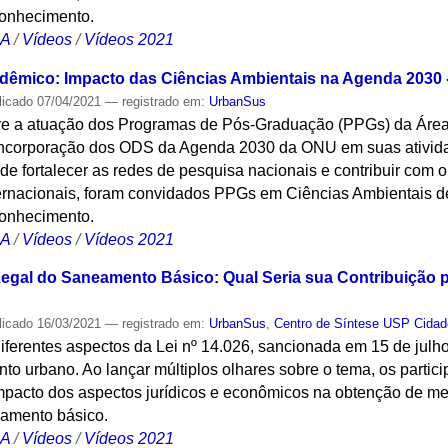
conhecimento.
CA
/
Vídeos
/
Vídeos 2021
êmico: Impacto das Ciências Ambientais na Agenda 2030 - 
licado
07/04/2021
— registrado em:
UrbanSus
obre a atuação dos Programas de Pós-Graduação (PPGs) da Áre
incorporação dos ODS da Agenda 2030 da ONU em suas ativida
de fortalecer as redes de pesquisa nacionais e contribuir com 
nternacionais, foram convidados PPGs em Ciências Ambientais d
conhecimento.
CA
/
Vídeos
/
Vídeos 2021
egal do Saneamento Básico: Qual Seria sua Contribuição 
licado
16/03/2021
— registrado em:
UrbanSus
,
Centro de Síntese USP Cidad
diferentes aspectos da Lei nº 14.026, sancionada em 15 de julh
to urbano. Ao lançar múltiplos olhares sobre o tema, os parti
acto dos aspectos jurídicos e econômicos na obtenção de me
eamento básico.
CA
/
Vídeos
/
Vídeos 2021