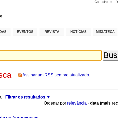
Cadastre-se
Busca
Busca
Avançad
OAS
EVENTOS
REVISTA
NOTÍCIAS
MIDIATECA
sca
Assinar um RSS sempre atualizado.
o.
Filtrar os resultados
Ordenar por
relevância
·
data (mais rec
ade no Agronegócio