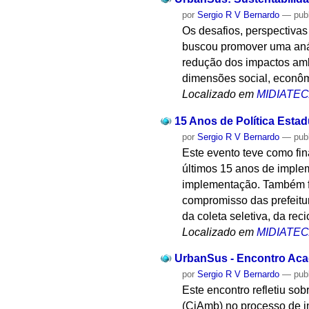
por
Sergio R V Bernardo
—
pub
Os desafios, perspectiva
buscou promover uma análi
redução dos impactos amb
dimensões social, econôm
Localizado em
MIDIATE
15 Anos de Política Esta
por
Sergio R V Bernardo
—
pub
Este evento teve como fin
últimos 15 anos de implem
implementação. Também f
compromisso das prefeitu
da coleta seletiva, da rec
Localizado em
MIDIATE
UrbanSus - Encontro Acad
por
Sergio R V Bernardo
—
pub
Este encontro refletiu s
(CiAmb) no processo de 