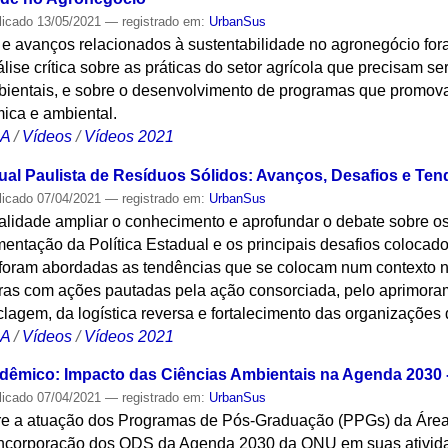
licado
13/05/2021
— registrado em:
UrbanSus
s e avanços relacionados à sustentabilidade no agronegócio fo
se crítica sobre as práticas do setor agrícola que precisam se
ientais, e sobre o desenvolvimento de programas que promova
ica e ambiental.
CA
/
Vídeos
/
Vídeos 2021
dual Paulista de Resíduos Sólidos: Avanços, Desafios e Te
licado
07/04/2021
— registrado em:
UrbanSus
alidade ampliar o conhecimento e aprofundar o debate sobre os
entação da Política Estadual e os principais desafios colocad
oram abordadas as tendências que se colocam num contexto n
ras com ações pautadas pela ação consorciada, pelo aprimora
iclagem, da logística reversa e fortalecimento das organizações
CA
/
Vídeos
/
Vídeos 2021
êmico: Impacto das Ciências Ambientais na Agenda 2030 - 
licado
07/04/2021
— registrado em:
UrbanSus
obre a atuação dos Programas de Pós-Graduação (PPGs) da Áre
incorporação dos ODS da Agenda 2030 da ONU em suas ativida