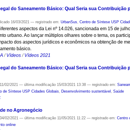
egal do Saneamento Básico: Qual Seria sua Contribuição 
licado
16/03/2021
— registrado em:
UrbanSus
,
Centro de Síntese USP Cidad
diferentes aspectos da Lei nº 14.026, sancionada em 15 de julh
to urbano. Ao lançar múltiplos olhares sobre o tema, os parti
acto dos aspectos jurídicos e econômicos na obtenção de me
eamento básico.
CA
/
Vídeos
/
Vídeos 2021
egal do Saneamento Básico: Qual Seria sua Contribuição 
11/02/2021
—
última modificação
15/03/2021 13:38
— registrado em:
Saneam
ro de Síntese USP Cidades Globais
,
Desenvolvimento sustentável
,
Saúde
S
ade no Agronegócio
04/02/2021
—
última modificação
11/05/2021 11:22
— registrado em:
Centro 
to online