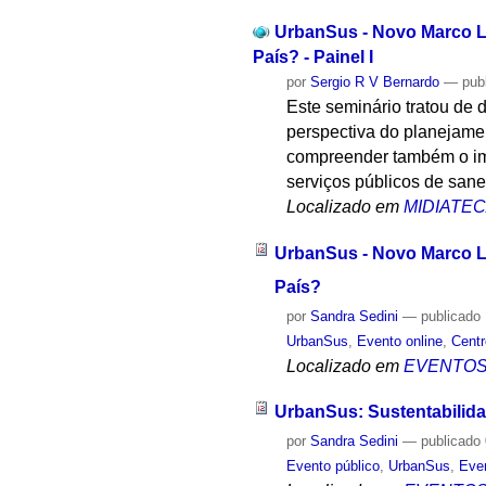
UrbanSus - Novo Marco L
País? - Painel I
por
Sergio R V Bernardo
—
pub
Este seminário tratou de 
perspectiva do planejamen
compreender também o imp
serviços públicos de san
Localizado em
MIDIATE
UrbanSus - Novo Marco L
País?
por
Sandra Sedini
—
publicado
UrbanSus
,
Evento online
,
Cent
Localizado em
EVENTO
UrbanSus: Sustentabilid
por
Sandra Sedini
—
publicado
Evento público
,
UrbanSus
,
Even