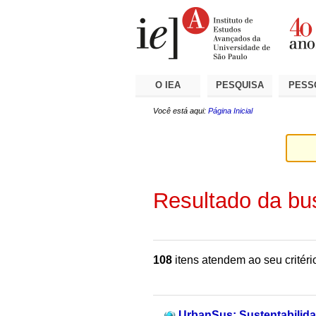
Ir
Ferramentas
Seções
para
Pessoais
o
conteúdo.
|
Ir
para
a
O IEA
PESQUISA
PESS
navegação
Você está aqui:
Página Inicial
Resultado da bu
108
itens atendem ao seu critéri
UrbanSus: Sustentabilid