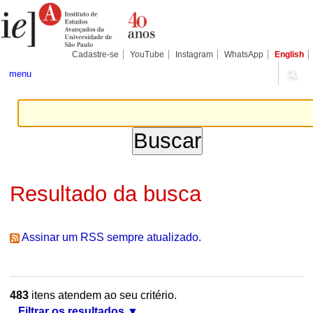
Ir
Ferramentas
Seções
para
Pessoais
o
conteúdo.
|
Cadastre-se
YouTube
Instagram
WhatsApp
English
Ir
para
menu
a
navegação
Resultado da busca
Assinar um RSS sempre atualizado.
483
itens atendem ao seu critério.
Filtrar os resultados