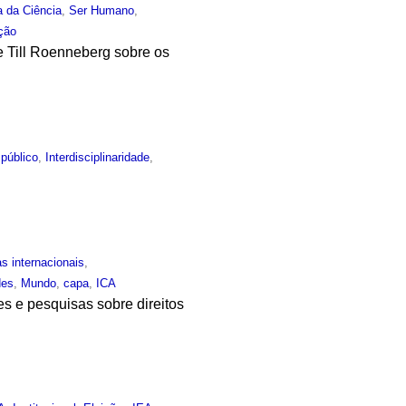
a da Ciência
,
Ser Humano
,
ção
e Till Roenneberg sobre os
público
,
Interdisciplinaridade
,
as internacionais
,
des
,
Mundo
,
capa
,
ICA
s e pesquisas sobre direitos