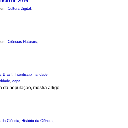
gosto de 2016
o em:
Cultura Digital
,
o em:
Ciências Naturais
,
a
,
Brasil
,
Interdisciplinaridade
,
aldade
,
capa
 da população, mostra artigo
a da Ciência
,
História da Ciência
,