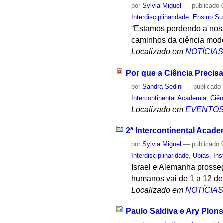
por
Sylvia Miguel
—
publicado
0
Interdisciplinaridade
,
Ensino Su
“Estamos perdendo a nossa
caminhos da ciência mode
Localizado em
NOTÍCIA
Por que a Ciência Precisa 
por
Sandra Sedini
—
publicado
Intercontinental Academia
,
Ciê
Localizado em
EVENTO
2ª Intercontinental Acade
por
Sylvia Miguel
—
publicado
0
Interdisciplinaridade
,
Ubias
,
Ins
Israel e Alemanha prosse
humanos vai de 1 a 12 de
Localizado em
NOTÍCIA
Paulo Saldiva e Ary Plo