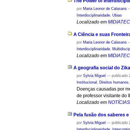
The Power of Interdiscipl
por
Maria Leonor de Calasans
Interdisciplinaridade
,
Ubias
Localizado em
MIDIATE
A Ciência e suas Fronteir
por
Maria Leonor de Calasans
Interdisciplinaridade
,
Multidisci
Localizado em
MIDIATE
A geografia social do Zika
por
Sylvia Miguel
—
publicado
2
Institucional
,
Direitos humanos
Doenças causadas por mos
de professor visitante do 
Localizado em
NOTÍCIA
Pela fusão dos saberes 
por
Sylvia Miguel
—
publicado
2
Interdisciplinaridade
,
Interconti