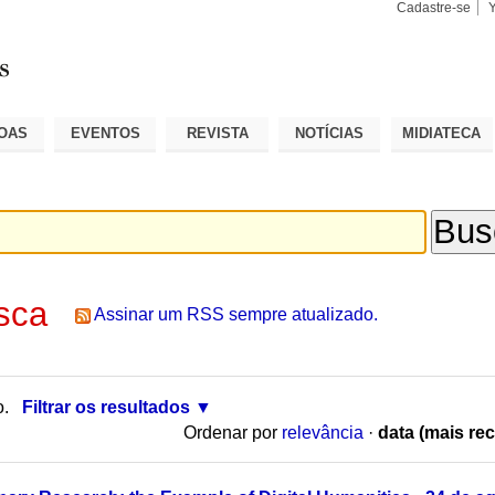
Cadastre-se
Busca
Busca
Avançad
OAS
EVENTOS
REVISTA
NOTÍCIAS
MIDIATECA
sca
Assinar um RSS sempre atualizado.
o.
Filtrar os resultados
Ordenar por
relevância
·
data (mais rec