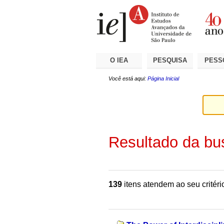
Ir
Ferramentas
Seções
para
Pessoais
o
conteúdo.
|
Ir
para
a
O IEA
PESQUISA
PESS
navegação
Você está aqui:
Página Inicial
Resultado da bu
139
itens atendem ao seu critéri