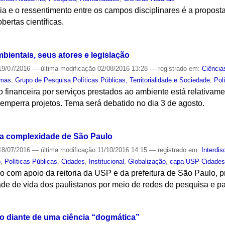
ia e o ressentimento entre os campos disciplinares é a propos
bertas científicas.
S
bientais, seus atores e legislação
9/07/2016
—
última modificação
02/08/2016 13:28
— registrado em:
Ciência
emas
,
Grupo de Pesquisa Políticas Públicas, Territorialidade e Sociedade
,
Pol
financeira por serviços prestados ao ambiente está relativame
emperra projetos. Tema será debatido no dia 3 de agosto.
S
e a complexidade de São Paulo
8/07/2016
—
última modificação
11/10/2016 14:15
— registrado em:
Interdis
o
,
Políticas Públicas
,
Cidades
,
Institucional
,
Globalização
,
capa USP Cidades
ho com apoio da reitoria da USP e da prefeitura de São Paulo
ade de vida dos paulistanos por meio de redes de pesquisa e p
S
 diante de uma ciência “dogmática”