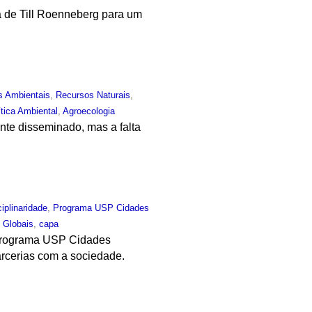
ta de Till Roenneberg para um
s Ambientais
,
Recursos Naturais
,
ítica Ambiental
,
Agroecologia
nte disseminado, mas a falta
ciplinaridade
,
Programa USP Cidades
 Globais
,
capa
, programa USP Cidades
arcerias com a sociedade.