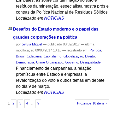
Em palestras sobre contaminação do solo e
resíduos da mineração, especialista mostra prós e
contras da Política Nacional de Resíduos Sólidos
Localizado em
NOTÍCIAS
Desafios do Estado moderno e o papel das
grandes corporações na política
por
Sylvia Miguel
—
publicado
08/02/2017
—
última
modificação
09/03/2017 10:16
— registrado em:
Política
,
Brasil
,
Cidadania
,
Capitalismo
,
Globalização
,
Direito
,
Democracia
,
Crime Organizado
,
Governo
,
Desigualdade
Financiamento de campanhas, a relação
promíscua entre Estado e empresas, a
revalorização do voto e outros temas em debate
no dia 9 de março.
Localizado em
NOTÍCIAS
1
2
3
4
…
9
Próximos 10 itens »