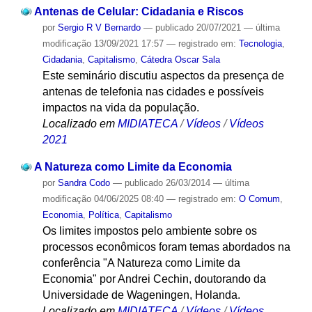
Antenas de Celular: Cidadania e Riscos
por
Sergio R V Bernardo
—
publicado
20/07/2021
—
última
modificação
13/09/2021 17:57
— registrado em:
Tecnologia
,
Cidadania
,
Capitalismo
,
Cátedra Oscar Sala
Este seminário discutiu aspectos da presença de
antenas de telefonia nas cidades e possíveis
impactos na vida da população.
Localizado em
MIDIATECA
/
Vídeos
/
Vídeos
2021
A Natureza como Limite da Economia
por
Sandra Codo
—
publicado
26/03/2014
—
última
modificação
04/06/2025 08:40
— registrado em:
O Comum
,
Economia
,
Política
,
Capitalismo
Os limites impostos pelo ambiente sobre os
processos econômicos foram temas abordados na
conferência "A Natureza como Limite da
Economia" por Andrei Cechin, doutorando da
Universidade de Wageningen, Holanda.
Localizado em
MIDIATECA
/
Vídeos
/
Vídeos