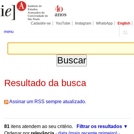
Ir
Ferramentas
Seções
para
Pessoais
o
conteúdo.
|
Cadastre-se
YouTube
Instagram
WhatsApp
English
Ir
para
menu
a
navegação
Resultado da busca
Assinar um RSS sempre atualizado.
81
itens atendem ao seu critério.
Filtrar os resultados
Ordenar por
relevância
·
data (mais recente primeiro)
·