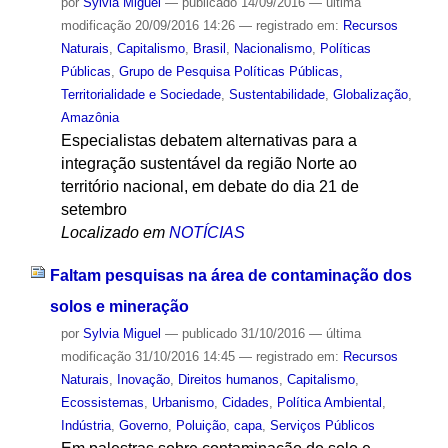
por
Sylvia Miguel
—
publicado
14/09/2016
—
última
modificação
20/09/2016 14:26
— registrado em:
Recursos
Naturais
,
Capitalismo
,
Brasil
,
Nacionalismo
,
Políticas
Públicas
,
Grupo de Pesquisa Políticas Públicas,
Territorialidade e Sociedade
,
Sustentabilidade
,
Globalização
,
Amazônia
Especialistas debatem alternativas para a
integração sustentável da região Norte ao
território nacional, em debate do dia 21 de
setembro
Localizado em
NOTÍCIAS
Faltam pesquisas na área de contaminação dos
solos e mineração
por
Sylvia Miguel
—
publicado
31/10/2016
—
última
modificação
31/10/2016 14:45
— registrado em:
Recursos
Naturais
,
Inovação
,
Direitos humanos
,
Capitalismo
,
Ecossistemas
,
Urbanismo
,
Cidades
,
Política Ambiental
,
Indústria
,
Governo
,
Poluição
,
capa
,
Serviços Públicos