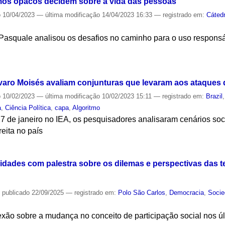
itmos opacos decidem sobre a vida das pessoas
o
10/04/2023
—
última modificação
14/04/2023 16:33
— registrado em:
Cáted
Pasquale analisou os desafios no caminho para o uso respons
S
lvaro Moisés avaliam conjunturas que levaram aos ataques d
o
10/02/2023
—
última modificação
10/02/2023 15:11
— registrado em:
Brazil
a
,
Ciência Política
,
capa
,
Algoritmo
7 de janeiro no IEA, os pesquisadores analisaram cenários soci
eita no país
S
vidades com palestra sobre os dilemas e perspectivas das t
—
publicado
22/09/2025
— registrado em:
Polo São Carlos
,
Democracia
,
Soci
exão sobre a mudança no conceito de participação social nos ú