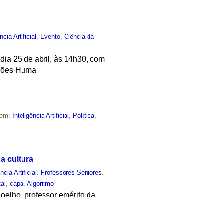
ncia Artificial
,
Evento
,
Ciência da
dia 25 de abril, às 14h30, com
rações Huma
 em:
Inteligência Artificial
,
Política
,
na cultura
ncia Artificial
,
Professores Seniores
,
tal
,
capa
,
Algoritmo
Coelho, professor emérito da