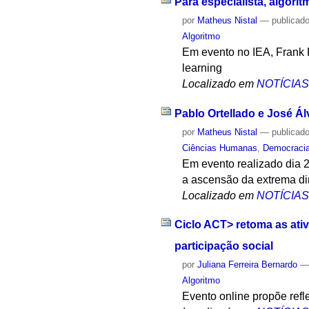
Para especialista, algor
por
Matheus Nistal
—
publicad
Algoritmo
Em evento no IEA, Frank 
learning
Localizado em
NOTÍCIA
Pablo Ortellado e José Á
por
Matheus Nistal
—
publicad
Ciências Humanas
,
Democraci
Em evento realizado dia 2
a ascensão da extrema dir
Localizado em
NOTÍCIA
Ciclo ACT> retoma as ati
participação social
por
Juliana Ferreira Bernardo
Algoritmo
Evento online propõe refl