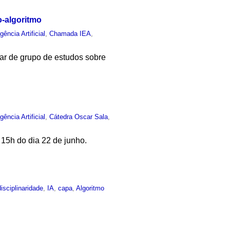
o-algoritmo
igência Artificial
,
Chamada IEA
,
par de grupo de estudos sobre
igência Artificial
,
Cátedra Oscar Sala
,
 15h do dia 22 de junho.
isciplinaridade
,
IA
,
capa
,
Algoritmo