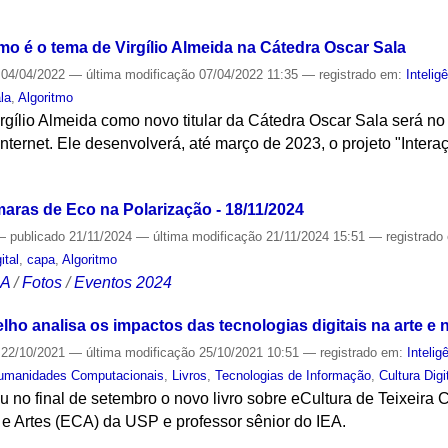
S
mo é o tema de Virgílio Almeida na Cátedra Oscar Sala
04/04/2022
—
última modificação
07/04/2022 11:35
— registrado em:
Inteligê
la
,
Algoritmo
gílio Almeida como novo titular da Cátedra Oscar Sala será no 
internet. Ele desenvolverá, até março de 2023, o projeto "Inte
S
aras de Eco na Polarização - 18/11/2024
—
publicado
21/11/2024
—
última modificação
21/11/2024 15:51
— registrado
ital
,
capa
,
Algoritmo
CA
/
Fotos
/
Eventos 2024
lho analisa os impactos das tecnologias digitais na arte e 
22/10/2021
—
última modificação
25/10/2021 10:51
— registrado em:
Inteligê
umanidades Computacionais
,
Livros
,
Tecnologias de Informação
,
Cultura Digi
ou no final de setembro o novo livro sobre eCultura de Teixeira 
 Artes (ECA) da USP e professor sênior do IEA.
S