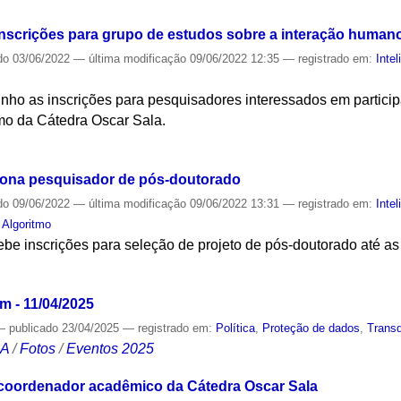
inscrições para grupo de estudos sobre a interação human
do
03/06/2022
—
última modificação
09/06/2022 12:35
— registrado em:
Intel
unho as inscrições para pesquisadores interessados em partici
mo da Cátedra Oscar Sala.
S
ciona pesquisador de pós-doutorado
do
09/06/2022
—
última modificação
09/06/2022 13:31
— registrado em:
Intel
,
Algoritmo
be inscrições para seleção de projeto de pós-doutorado até as
S
sm - 11/04/2025
—
publicado
23/04/2025
— registrado em:
Política
,
Proteção de dados
,
Transd
CA
/
Fotos
/
Eventos 2025
 coordenador acadêmico da Cátedra Oscar Sala