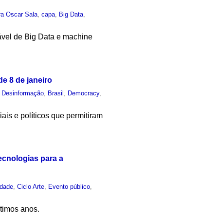
ra Oscar Sala
,
capa
,
Big Data
,
ável de Big Data e machine
e 8 de janeiro
,
Desinformação
,
Brasil
,
Democracy
,
ais e políticos que permitiram
ecnologias para a
edade
,
Ciclo Arte
,
Evento público
,
ltimos anos.