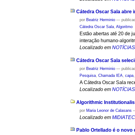
Cátedra Oscar Sala abre 
por
Beatriz Herminio
—
publica
Cátedra Oscar Sala
,
Algoritmo
Estão abertas até 20 de j
interação humano-algorit
Localizado em
NOTÍCIA
Cátedra Oscar Sala sele
por
Beatriz Herminio
—
publica
Pesquisa
,
Chamada IEA
,
capa
A Cátedra Oscar Sala rece
Localizado em
NOTÍCIA
Algorithmic Institutionali
por
Maria Leonor de Calasans
Localizado em
MIDIATE
Pablo Ortellado é o novo