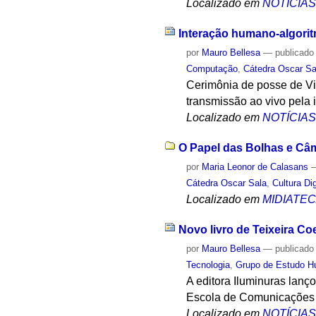
Localizado em
NOTÍCIA
Interação humano-algorit
por
Mauro Bellesa
—
publicado
Computação
,
Cátedra Oscar Sa
Cerimônia de posse de Vir
transmissão ao vivo pela 
Localizado em
NOTÍCIA
O Papel das Bolhas e Câm
por
Maria Leonor de Calasans
Cátedra Oscar Sala
,
Cultura Dig
Localizado em
MIDIATE
Novo livro de Teixeira Coe
por
Mauro Bellesa
—
publicado
Tecnologia
,
Grupo de Estudo H
A editora Iluminuras lanç
Escola de Comunicações e
Localizado em
NOTÍCIA