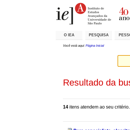
Ir
Ferramentas
Seções
para
Pessoais
o
conteúdo.
|
Ir
para
a
O IEA
PESQUISA
PESS
navegação
Você está aqui:
Página Inicial
Resultado da bu
14
itens atendem ao seu critério.