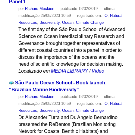
Panel 1
por
Richard Meckien
—
publicado
18/02/2019
—
última
modificação
25/08/2023 10:59
— registrado em:
IO
,
Natural
Resources
,
Biodiversity
,
Ocean
,
Climate Change
The first day of the São Paulo School of Advanced
Science on Ocean Interdisciplinary Research and
Governance brought together representatives of
different coastal countries into a panel in order to
discuss the importance of the oceans and the
need of scientific knowledge for decision making.
Localizado em
MEDIA LIBRARY
/
Video
São Paulo Ocean School - Book launch:
"Brazilian Marine Biodiversity"
por
Richard Meckien
—
publicado
18/02/2019
—
última
modificação
25/08/2023 10:59
— registrado em:
IO
,
Natural
Resources
,
Biodiversity
,
Ocean
,
Climate Change
Dr. Alexander Turra and Dr. Angelo Bernardino
presented the ReBentos (Brazilian Monitoring
Network for Coastal Benthic Habitats) and