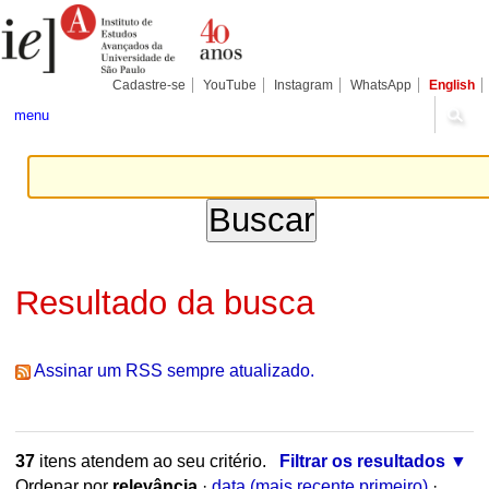
Ir
Ferramentas
Seções
para
Pessoais
o
conteúdo.
|
Cadastre-se
YouTube
Instagram
WhatsApp
English
Ir
para
menu
a
navegação
Resultado da busca
Assinar um RSS sempre atualizado.
37
itens atendem ao seu critério.
Filtrar os resultados
Ordenar por
relevância
·
data (mais recente primeiro)
·