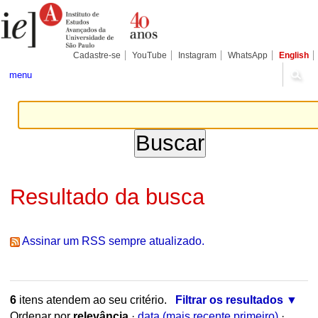
Ir
Ferramentas
Seções
para
Pessoais
o
conteúdo.
|
Cadastre-se
YouTube
Instagram
WhatsApp
English
Ir
para
menu
a
navegação
Resultado da busca
Assinar um RSS sempre atualizado.
6
itens atendem ao seu critério.
Filtrar os resultados
Ordenar por
relevância
·
data (mais recente primeiro)
·