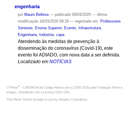
engenharia
por
Mauro Bellesa
—
publicado
09/03/2020
—
última
modificação
16/03/2020 09:28
— registrado em:
Professores
Seniores
,
Ensino Superior
,
Evento
,
Infraestrutura
,
Engenharia
,
Indústria
,
capa
Atendendo às medidas de prevenção à
disseminação do coronavírus (Covid-19), este
evento foi ADIADO, com nova data a ser definida.
Localizado em
NOTÍCIAS
®
O
Plone
- CMS/WCM de Código Aberto
tem
©
2000-2026 pela
Fundação Plone
e
amigos. Distribuído sob a
Licença GNU GPL
.
This Plone Theme brought to you by
Simples Consultoria
.