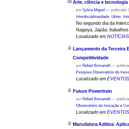
Arte, ciência e tecnologia
por
Sylvia Miguel
—
publicado
1
Interdisciplinaridade
,
Ubias
,
Int
No segundo dia da Interc
Nagoya, Japão, trabalhos a
Localizado em
NOTÍCIA
Lançamento da Terceira E
Competitividade
por
Rafael Borsanelli
—
public
Pesquisa Observatório da Inov
Localizado em
EVENTO
Future Powertrain
por
Rafael Borsanelli
—
public
Observatório da Inovação e Co
Localizado em
EVENTO
Manufatura Aditiva: Apli