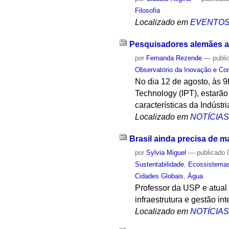
Filosofia
Localizado em
EVENTO
Pesquisadores alemães ap
por
Fernanda Rezende
—
publi
Observatório da Inovação e Co
No dia 12 de agosto, às 9
Technology (IPT), estarão
características da Indústri
Localizado em
NOTÍCIA
Brasil ainda precisa de m
por
Sylvia Miguel
—
publicado
0
Sustentabilidade
,
Ecossistema
Cidades Globais
,
Água
Professor da USP e atual
infraestrutura e gestão in
Localizado em
NOTÍCIA