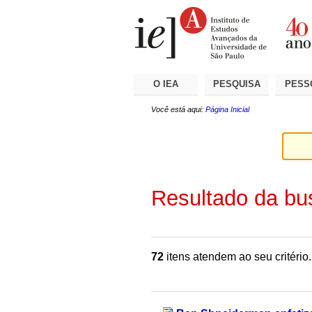
Ir
Ferramentas
Seções
para
Pessoais
o
conteúdo.
|
Ir
para
a
O IEA
PESQUISA
PESS
navegação
Você está aqui:
Página Inicial
Resultado da bu
72
itens atendem ao seu critério.