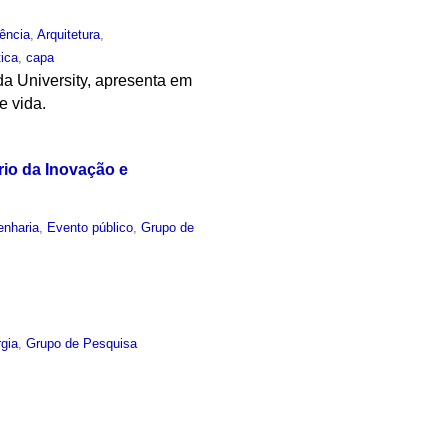
ência
,
Arquitetura
,
tica
,
capa
da University, apresenta em
e vida.
rio da Inovação e
enharia
,
Evento público
,
Grupo de
gia
,
Grupo de Pesquisa