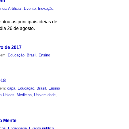
ano
ncia Artificial
,
Evento
,
Inovação
,
tou as principais ideias de
dia 26 de agosto.
ro de 2017
o em:
Educação
,
Brasil
,
Ensino
018
 em:
capa
,
Educação
,
Brasil
,
Ensino
s Unidos
,
Medicina
,
Universidade
,
da Mente
icos
,
Engenharia
,
Evento público
,