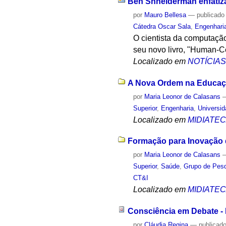
Ben Shneiderman enfatiza 
por
Mauro Bellesa
—
publicado
Cátedra Oscar Sala
,
Engenhari
O cientista da computaçã
seu novo livro, "Human-C
Localizado em
NOTÍCIA
A Nova Ordem na Educaçã
por
Maria Leonor de Calasans
Superior
,
Engenharia
,
Universi
Localizado em
MIDIATE
Formação para Inovação d
por
Maria Leonor de Calasans
Superior
,
Saúde
,
Grupo de Pesq
CT&I
Localizado em
MIDIATE
Consciência em Debate - 
por
Cláudia Regina
—
publicad