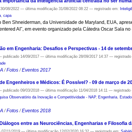
importância da inteligência artificial centrada no ser hum
30/08/2022
—
última modificação
31/08/2022 08:22
— registrado em:
Inteligê
a
,
capa
o Ben Shneiderman, da Universidade de Maryland, EUA, apresen
entered AI", em evento organizado pela Cátedra Oscar Sala no 
S
o em Engenharia: Desafios e Perspectivas - 14 de setemb
—
publicado
14/09/2017
—
última modificação
28/09/2017 14:37
— registrad
dade
CA
/
Fotos
/
Eventos 2017
e Engenheiros e Médicos: É Possível? - 09 de março de 2
—
publicado
09/03/2018
—
última modificação
11/04/2018 14:11
— registrado
uisa Observatório da Inovação e Competitividade - NAP
,
Engenharia
,
Estado
CA
/
Fotos
/
Eventos 2018
Diálogos entre as Neurociências, Engenharias e Filosofia 
o
07/11/2019
—
última modificação
12/02/2020 16:32
— registrado em:
Sabát