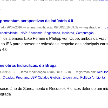
S
resentam perspectivas da Indústria 4.0
cado
26/07/2016
—
última modificação
09/08/2016 09:39
— registrado em:
Ev
mpetitividade - NAP
,
Economia
,
Engenharia
,
Indústria
,
Computação
h, os alemães Eike Permin e Philipp von Cube, ambos da Fraunho
 no IEA para apresentar reflexões a respeito das principais cau
a 4.0.
S
ais obras hidráulicas, diz Braga
9/09/2016
—
última modificação
18/01/2017 16:10
— registrado em:
Recurso
s
,
Cidades
,
Programa USP Cidades Globais
,
Engenharia
,
Política Ambiental
,
 secretário de Saneamento e Recursos Hídricos defende um mi
tegrada
S