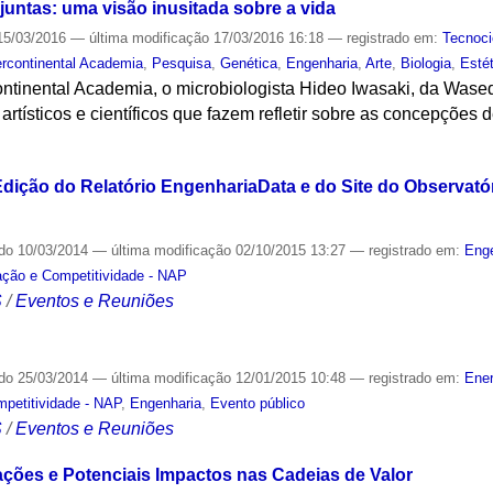
 juntas: uma visão inusitada sobre a vida
5/03/2016
—
última modificação
17/03/2016 16:18
— registrado em:
Tecnoci
ercontinental Academia
,
Pesquisa
,
Genética
,
Engenharia
,
Arte
,
Biologia
,
Esté
ontinental Academia, o microbiologista Hideo Iwasaki, da Wase
rtísticos e científicos que fazem refletir sobre as concepções d
S
dição do Relatório EngenhariaData e do Site do Observató
ado
10/03/2014
—
última modificação
02/10/2015 13:27
— registrado em:
Eng
ação e Competitividade - NAP
S
/
Eventos e Reuniões
ado
25/03/2014
—
última modificação
12/01/2015 10:48
— registrado em:
Ener
mpetitividade - NAP
,
Engenharia
,
Evento público
S
/
Eventos e Reuniões
cações e Potenciais Impactos nas Cadeias de Valor