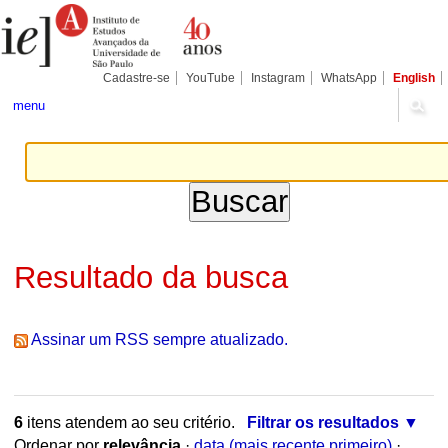
Ir
Ferramentas
Seções
para
Pessoais
o
conteúdo.
|
Cadastre-se
YouTube
Instagram
WhatsApp
English
Ir
para
menu
a
navegação
Resultado da busca
Assinar um RSS sempre atualizado.
6
itens atendem ao seu critério.
Filtrar os resultados
Ordenar por
relevância
·
data (mais recente primeiro)
·