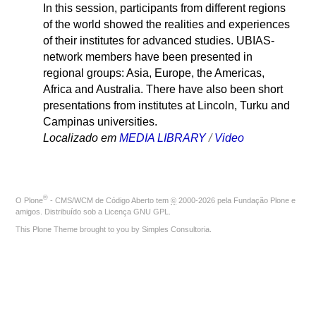
In this session, participants from different regions
of the world showed the realities and experiences
of their institutes for advanced studies. UBIAS-
network members have been presented in
regional groups: Asia, Europe, the Americas,
Africa and Australia. There have also been short
presentations from institutes at Lincoln, Turku and
Campinas universities.
Localizado em
MEDIA LIBRARY
/
Video
®
O
Plone
- CMS/WCM de Código Aberto
tem
©
2000-2026 pela
Fundação Plone
e
amigos. Distribuído sob a
Licença GNU GPL
.
This Plone Theme brought to you by
Simples Consultoria
.