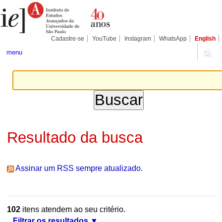
Ir
Ferramentas
Seções
para
Pessoais
o
conteúdo.
|
Cadastre-se
YouTube
Instagram
WhatsApp
English
Ir
para
menu
a
navegação
Resultado da busca
Assinar um RSS sempre atualizado.
102
itens atendem ao seu critério.
Filtrar os resultados