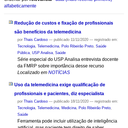
alfabeticamente
Redução de custos e fixação de profissionais
são benefícios da telemedicina
por
Thais Cardoso
—
publicado
11/11/2020
— registrado em:
Tecnologia
,
Telemedicina
,
Polo Ribeirão Preto
,
Saúde
Pública
,
USP Analisa
,
Saúde
Série especial do USP Analisa entrevista docente
da FMRP sobre importância desse recurso
Localizado em
NOTÍCIAS
Uso da telemedicina exige qualificação de
profissionais e pacientes, diz especialista
por
Thais Cardoso
—
publicado
18/11/2020
— registrado em:
Tecnologia
,
Telemedicina
,
Medicina
,
Polo Ribeirão Preto
,
Saúde
Ferramenta pode incluir utilização de inteligência
artificial, mas paciente tem direito de saber