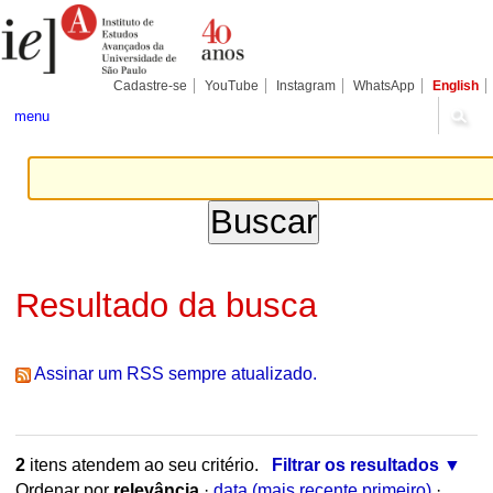
Ir
Ferramentas
Seções
para
Pessoais
o
conteúdo.
|
Cadastre-se
YouTube
Instagram
WhatsApp
English
Ir
para
menu
a
navegação
Resultado da busca
Assinar um RSS sempre atualizado.
2
itens atendem ao seu critério.
Filtrar os resultados
Ordenar por
relevância
·
data (mais recente primeiro)
·