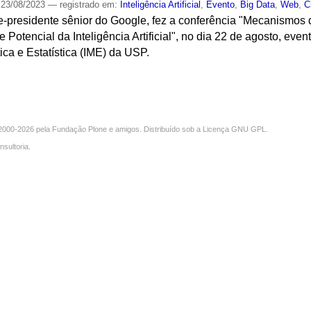
23/08/2023
— registrado em:
Inteligência Artificial
,
Evento
,
Big Data
,
Web
,
C
-presidente sênior do Google, fez a conferência "Mecanismos
 Potencial da Inteligência Artificial", no dia 22 de agosto, eve
ica e Estatística (IME) da USP.
S
000-2026 pela
Fundação Plone
e amigos. Distribuído sob a
Licença GNU GPL
.
nsultoria
.