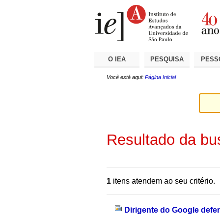
Ir
Ferramentas
Seções
para
Pessoais
o
conteúdo.
|
Ir
para
a
O IEA
PESQUISA
PESS
navegação
Você está aqui:
Página Inicial
Resultado da bu
1
itens atendem ao seu critério.
Dirigente do Google defe