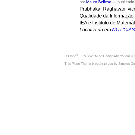
por
Mauro Bellesa
—
publicado
Prabhakar Raghavan, vice
Qualidade da Informação e
IEA e Instituto de Matemát
Localizado em
NOTÍCIA
®
O
Plone
- CMS/WCM de Código Aberto
tem
©
2
This Plone Theme brought to you by
Simples Co