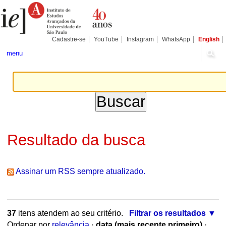
Ir
Ferramentas
Seções
para
Pessoais
o
conteúdo.
|
Cadastre-se
YouTube
Instagram
WhatsApp
English
Ir
para
menu
a
navegação
Resultado da busca
Assinar um RSS sempre atualizado.
37
itens atendem ao seu critério.
Filtrar os resultados
Ordenar por
relevância
·
data (mais recente primeiro)
·