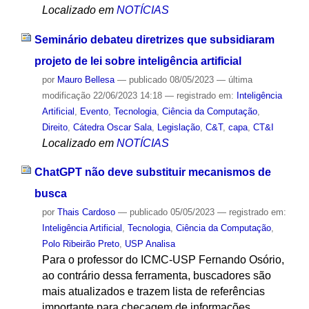
Localizado em
NOTÍCIAS
Seminário debateu diretrizes que subsidiaram
projeto de lei sobre inteligência artificial
por
Mauro Bellesa
—
publicado
08/05/2023
—
última
modificação
22/06/2023 14:18
— registrado em:
Inteligência
Artificial
,
Evento
,
Tecnologia
,
Ciência da Computação
,
Direito
,
Cátedra Oscar Sala
,
Legislação
,
C&T
,
capa
,
CT&I
Localizado em
NOTÍCIAS
ChatGPT não deve substituir mecanismos de
busca
por
Thais Cardoso
—
publicado
05/05/2023
— registrado em:
Inteligência Artificial
,
Tecnologia
,
Ciência da Computação
,
Polo Ribeirão Preto
,
USP Analisa
Para o professor do ICMC-USP Fernando Osório,
ao contrário dessa ferramenta, buscadores são
mais atualizados e trazem lista de referências
importante para checagem de informações