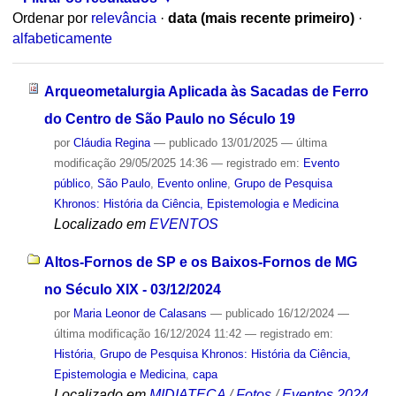
Ordenar por
relevância
·
data (mais recente primeiro)
·
alfabeticamente
Arqueometalurgia Aplicada às Sacadas de Ferro
do Centro de São Paulo no Século 19
por
Cláudia Regina
—
publicado
13/01/2025
—
última
modificação
29/05/2025 14:36
— registrado em:
Evento
público
,
São Paulo
,
Evento online
,
Grupo de Pesquisa
Khronos: História da Ciência, Epistemologia e Medicina
Localizado em
EVENTOS
Altos-Fornos de SP e os Baixos-Fornos de MG
no Século XIX - 03/12/2024
por
Maria Leonor de Calasans
—
publicado
16/12/2024
—
última modificação
16/12/2024 11:42
— registrado em:
História
,
Grupo de Pesquisa Khronos: História da Ciência,
Epistemologia e Medicina
,
capa
Localizado em
MIDIATECA
/
Fotos
/
Eventos 2024