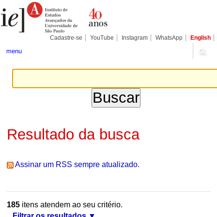
Ir
Ferramentas
Seções
para
Pessoais
o
conteúdo.
|
Cadastre-se
YouTube
Instagram
WhatsApp
English
Ir
para
menu
a
navegação
Resultado da busca
Assinar um RSS sempre atualizado.
185
itens atendem ao seu critério.
Filtrar os resultados