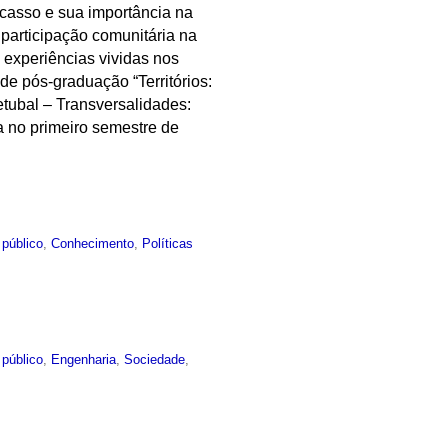
acasso e sua importância na
participação comunitária na
 experiências vividas nos
 de pós-graduação “Territórios:
etubal – Transversalidades:
a no primeiro semestre de
 público
,
Conhecimento
,
Políticas
 público
,
Engenharia
,
Sociedade
,