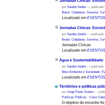
Jornadas Cívicas: Encontr
por
Sandra Sedini
—
publicado
Brasil
,
Cidadania
,
Governo
,
Co
Localizado em
EVENTO
Jornadas Cívicas: Encont
por
Sandra Sedini
—
publicado
Brasil
,
Cidadania
,
Governo
,
Co
Jornadas Cívicas
Localizado em
EVENTO
Água e Sustentabilidade: 
por
Sandra Sedini
—
publicado
Meio Ambiente e Sociedade
,
Ev
Localizado em
EVENTO
Territórios e políticas pú
por
Jorge Paulo Soares
—
publ
Políticas Públicas
,
Curso Cáte
O objetivo do encontro fo