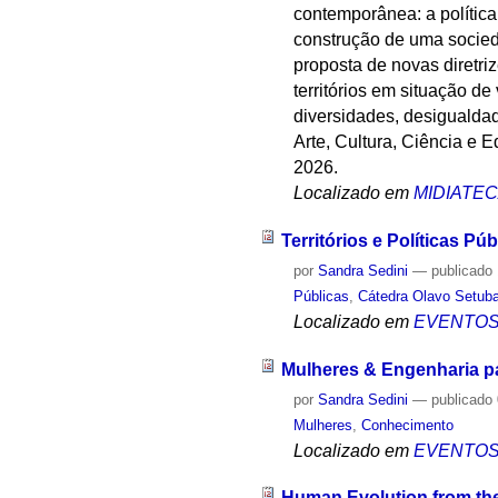
contemporânea: a política
construção de uma socieda
proposta de novas diretri
territórios em situação de
diversidades, desigualdad
Arte, Cultura, Ciência e
2026.
Localizado em
MIDIATE
Territórios e Políticas P
por
Sandra Sedini
—
publicado
Públicas
,
Cátedra Olavo Setuba
Localizado em
EVENTO
Mulheres & Engenharia pa
por
Sandra Sedini
—
publicado
Mulheres
,
Conhecimento
Localizado em
EVENTO
Human Evolution from the