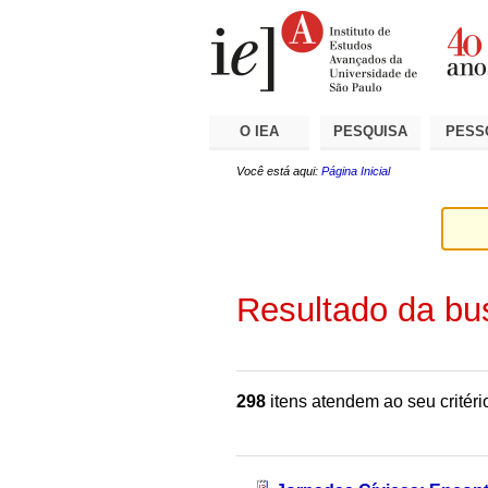
Ir
Ferramentas
Seções
para
Pessoais
o
conteúdo.
|
Ir
para
a
O IEA
PESQUISA
PESS
navegação
Você está aqui:
Página Inicial
Resultado da bu
298
itens atendem ao seu critéri