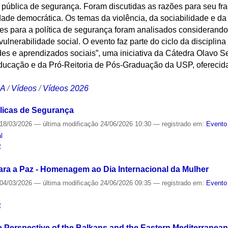
 pública de segurança. Foram discutidas as razões para seu fr
de democrática. Os temas da violência, da sociabilidade e da 
zes para a política de segurança foram analisados considerando
 vulnerabilidade social. O evento faz parte do ciclo da disciplina
es e aprendizados sociais”, uma iniciativa da Cátedra Olavo S
 Educação e da Pró-Reitoria de Pós-Graduação da USP, oferecid
CA
/
Vídeos
/
Vídeos 2026
úblicas de Segurança
18/03/2026
—
última modificação
24/06/2026 10:30
— registrado em:
Evento
l
S
ra a Paz - Homenagem ao Dia Internacional da Mulher
04/03/2026
—
última modificação
24/06/2026 09:35
— registrado em:
Evento
S
 Perspective of the Balkans and the Eastern Mediterranean