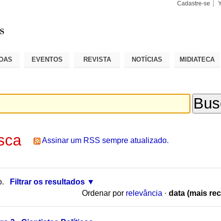
Cadastre-se
Busca
Busca
Avançad
OAS
EVENTOS
REVISTA
NOTÍCIAS
MIDIATECA
sca
Assinar um RSS sempre atualizado.
o.
Filtrar os resultados
Ordenar por
relevância
·
data (mais rec