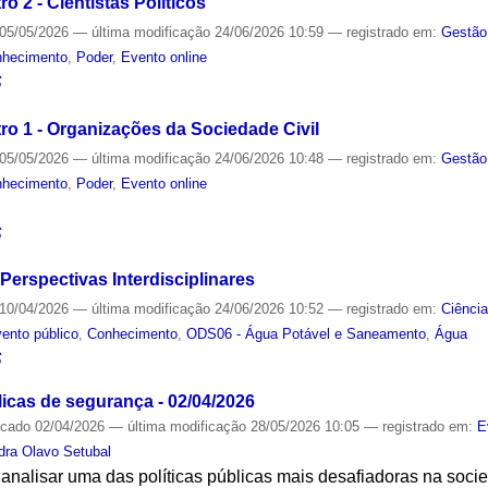
o 2 - Cientistas Políticos
05/05/2026
—
última modificação
24/06/2026 10:59
— registrado em:
Gestão
nhecimento
,
Poder
,
Evento online
S
ro 1 - Organizações da Sociedade Civil
05/05/2026
—
última modificação
24/06/2026 10:48
— registrado em:
Gestão
nhecimento
,
Poder
,
Evento online
S
Perspectivas Interdisciplinares
10/04/2026
—
última modificação
24/06/2026 10:52
— registrado em:
Ciênci
ento público
,
Conhecimento
,
ODS06 - Água Potável e Saneamento
,
Água
S
blicas de segurança - 02/04/2026
icado
02/04/2026
—
última modificação
28/05/2026 10:05
— registrado em:
E
dra Olavo Setubal
i analisar uma das políticas públicas mais desafiadoras na socie