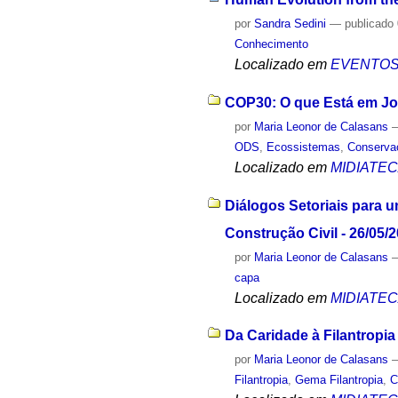
por
Sandra Sedini
—
publicado
Conhecimento
Localizado em
EVENTO
COP30: O que Está em Jog
por
Maria Leonor de Calasans
ODS
,
Ecossistemas
,
Conserva
Localizado em
MIDIATE
Diálogos Setoriais para 
Construção Civil - 26/05/
por
Maria Leonor de Calasans
capa
Localizado em
MIDIATE
Da Caridade à Filantropia 
por
Maria Leonor de Calasans
Filantropia
,
Gema Filantropia
,
C