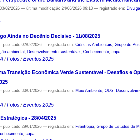
03/02/2026
—
última modificação
24/06/2026 09:13
— registrado em:
Divulg
S
o Ainda no Decênio Decisivo - 11/08/2025
—
publicado
02/02/2026
— registrado em:
Ciências Ambientais
,
Grupo de Pes
ção ambiental
,
Desenvolvimento sustentável
,
Conhecimento
,
capa
CA
/
Fotos
/
Eventos 2025
uma Transição Econômica Verde Sustentável - Desafios e O
2025
—
publicado
30/01/2026
— registrado em:
Meio Ambiente
,
ODS
,
Desenvolvime
CA
/
Fotos
/
Eventos 2025
Estratégica - 28/04/2025
—
publicado
29/01/2026
— registrado em:
Filantropia
,
Grupo de Estudos de M
onhecimento
,
capa