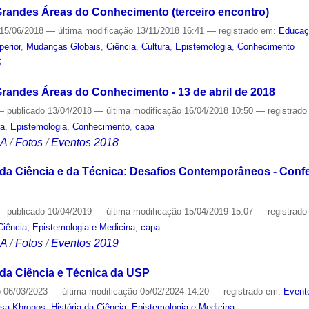
randes Áreas do Conhecimento (terceiro encontro)
15/06/2018
—
última modificação
13/11/2018 16:41
— registrado em:
Educaç
perior
,
Mudanças Globais
,
Ciência
,
Cultura
,
Epistemologia
,
Conhecimento
S
randes Áreas do Conhecimento - 13 de abril de 2018
—
publicado
13/04/2018
—
última modificação
16/04/2018 10:50
— registrad
ra
,
Epistemologia
,
Conhecimento
,
capa
CA
/
Fotos
/
Eventos 2018
 da Ciência e da Técnica: Desafios Contemporâneos - Confer
—
publicado
10/04/2019
—
última modificação
15/04/2019 15:07
— registrad
Ciência, Epistemologia e Medicina
,
capa
CA
/
Fotos
/
Eventos 2019
 da Ciência e Técnica da USP
o
06/03/2023
—
última modificação
05/02/2024 14:20
— registrado em:
Event
sa Khronos: História da Ciência, Epistemologia e Medicina