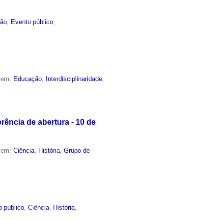
ão
,
Evento público
,
o em:
Educação
,
Interdisciplinaridade
,
ência de abertura - 10 de
o em:
Ciência
,
História
,
Grupo de
o público
,
Ciência
,
História
,