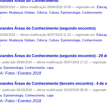
Grandes Áreas do Conhecimento
08/03/2018
—
última modificação
26/04/2018 10:08
— registrado em:
Educa
perior
,
Mudanças Globais
,
Ciência
,
Cultura
,
Epistemologia
,
Conhecimento
S
Grandes Áreas do Conhecimento (segundo encontro)
15/06/2018
—
última modificação
06/07/2018 11:24
— registrado em:
Educaç
perior
,
Mudanças Globais
,
Ciência
,
Cultura
,
Epistemologia
,
Conhecimento
S
Grandes Áreas do Conhecimento (segundo encontro) - 29 d
—
publicado
29/06/2018
—
última modificação
05/07/2018 17:22
— registrad
ra
,
Epistemologia
,
Conhecimento
,
capa
CA
/
Fotos
/
Eventos 2018
randes Áreas do Conhecimento (terceiro encontro) - 4 de 
—
publicado
04/10/2018
—
última modificação
16/10/2018 09:36
— registrad
ra
,
Epistemologia
,
Conhecimento
,
capa
CA
/
Fotos
/
Eventos 2018