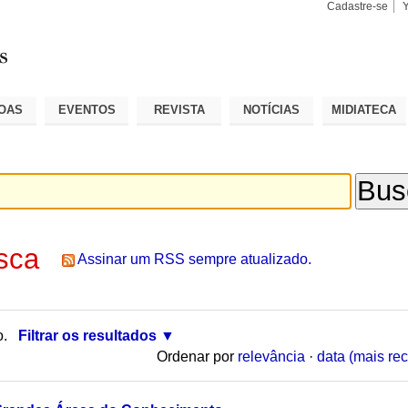
Cadastre-se
Busca
Busca
Avançad
OAS
EVENTOS
REVISTA
NOTÍCIAS
MIDIATECA
sca
Assinar um RSS sempre atualizado.
o.
Filtrar os resultados
Ordenar por
relevância
·
data (mais rec