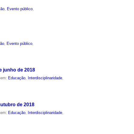
ção
,
Evento público
,
ão
,
Evento público
,
e junho de 2018
o em:
Educação
,
Interdisciplinaridade
,
outubro de 2018
o em:
Educação
,
Interdisciplinaridade
,