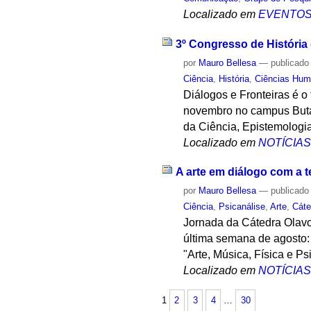
Localizado em
EVENTO
3º Congresso de História
por
Mauro Bellesa
—
publicado
Ciência
,
História
,
Ciências Hu
Diálogos e Fronteiras é o
novembro no campus Butan
da Ciência, Epistemologi
Localizado em
NOTÍCIA
A arte em diálogo com a te
por
Mauro Bellesa
—
publicado
Ciência
,
Psicanálise
,
Arte
,
Cáte
Jornada da Cátedra Olavo 
última semana de agosto: 
"Arte, Música, Física e Ps
Localizado em
NOTÍCIA
1
2
3
4
…
30