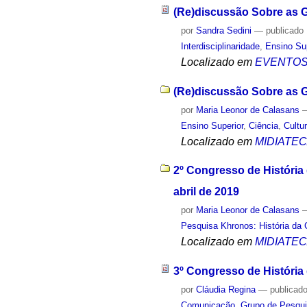
(Re)discussão Sobre as G
por
Sandra Sedini
—
publicado
Interdisciplinaridade
,
Ensino Su
Localizado em
EVENTO
(Re)discussão Sobre as G
por
Maria Leonor de Calasans
Ensino Superior
,
Ciência
,
Cultu
Localizado em
MIDIATE
2º Congresso de História
abril de 2019
por
Maria Leonor de Calasans
Pesquisa Khronos: História da 
Localizado em
MIDIATE
3º Congresso de História
por
Cláudia Regina
—
publicad
Comunicação
,
Grupo de Pesqui