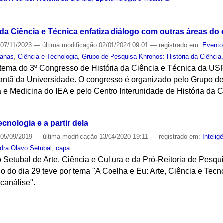
S
 da Ciência e Técnica enfatiza diálogo com outras áreas d
07/11/2023
—
última modificação
02/01/2024 09:01
— registrado em:
Evento
manas
,
Ciência e Tecnologia
,
Grupo de Pesquisa Khronos: História da Ciência
 tema do 3º Congresso de História da Ciência e Técnica da USP
tã da Universidade. O congresso é organizado pelo Grupo de
a e Medicina do IEA e pelo Centro Interunidade de História da
S
cnologia e a partir dela
05/09/2019
—
última modificação
13/04/2020 19:11
— registrado em:
Inteligê
dra Olavo Setubal
,
capa
Setubal de Arte, Ciência e Cultura e da Pró-Reitoria de Pesqui
o do dia 29 teve por tema "A Coelha e Eu: Arte, Ciência e Tecnol
icanálise".
S