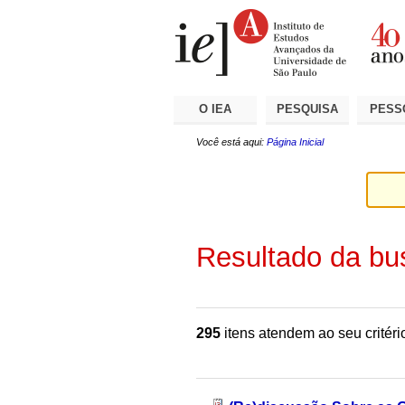
Ir
Ferramentas
Seções
para
Pessoais
o
conteúdo.
|
Ir
para
a
O IEA
PESQUISA
PESS
navegação
Você está aqui:
Página Inicial
Resultado da bu
295
itens atendem ao seu critéri