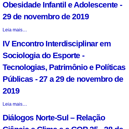
de
Obesidade Infantil e Adolescente -
30
dezembro
dezembro
de
de
29 de novembro de 2019
de
novembro
2019
2019
de
-
-
A
Leia mais…
2019
Inovação
-
IV Encontro Interdisciplinar em
na
Pesquisa
Sociologia do Esporte -
em
Obesidade
Tecnologias, Patrimônio e Políticas
Infantil
e
Públicas - 27 a 29 de novembro de
Adolescente
2019
-
29
de
IV
Leia mais…
novembro
Encontro
de
Diálogos Norte-Sul – Relação
Interdisciplinar
2019
em
-