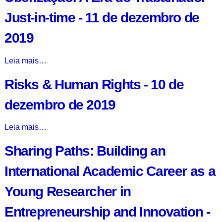
Pensamento
Just-in-time - 11 de dezembro de
Político
-
2019
17
de
Uberização:
Leia mais…
dezembro
A
de
Risks & Human Rights - 10 de
Era
2019
do
-
dezembro de 2019
Trabalhador
Just-
Risks
Leia mais…
in-
&
time
Sharing Paths: Building an
Human
-
Rights
11
International Academic Career as a
-
de
10
dezembro
Young Researcher in
de
de
dezembro
2019
Entrepreneurship and Innovation -
de
-