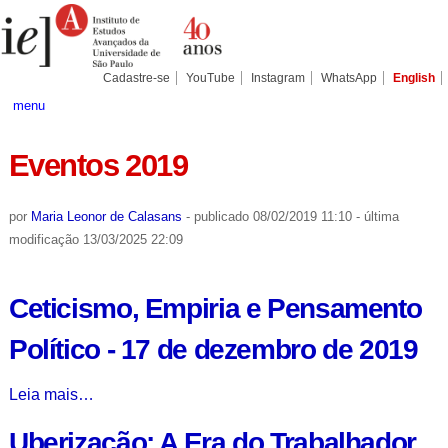
Ir
Ferramentas
Seções
para
Pessoais
o
conteúdo.
|
Cadastre-se
YouTube
Instagram
WhatsApp
English
Ir
para
menu
a
navegação
Eventos 2019
por
Maria Leonor de Calasans
-
publicado
08/02/2019 11:10
-
última
modificação
13/03/2025 22:09
Ceticismo, Empiria e Pensamento
Político - 17 de dezembro de 2019
Ceticismo,
Leia mais…
Empiria
Uberização: A Era do Trabalhador
e