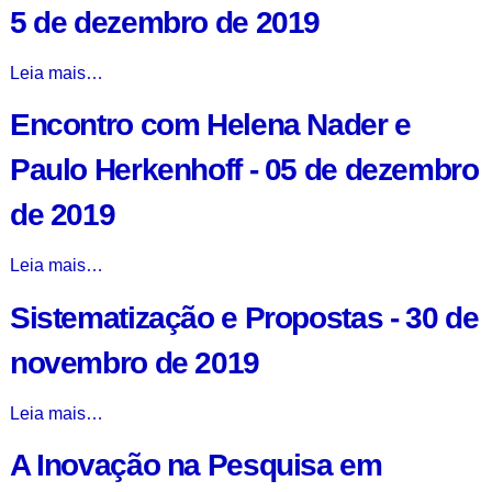
5 de dezembro de 2019
2019
-
Sharing
Leia mais…
Paths:
Encontro com Helena Nader e
Building
an
Paulo Herkenhoff - 05 de dezembro
International
Academic
de 2019
Career
as
Encontro
Leia mais…
a
com
Young
Sistematização e Propostas - 30 de
Helena
Researcher
Nader
in
novembro de 2019
e
Entrepreneurship
Paulo
and
Sistematização
Leia mais…
Herkenhoff
Innovation
e
-
-
A Inovação na Pesquisa em
Propostas
05
5
-
de