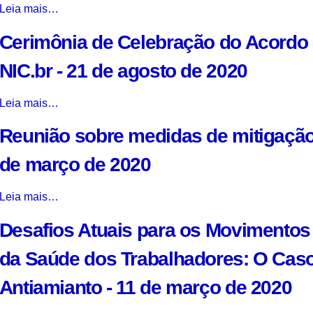
A
Leia mais…
Retórica
Cerimônia de Celebração do Acordo
das
Paixões:
NIC.br - 21 de agosto de 2020
Oralidade
e
Cerimônia
Leia mais…
Cultura
de
Escrita
Reunião sobre medidas de mitigação
Celebração
na
do
Pregação
de março de 2020
Acordo
Missionária
USP
dos
Reunião
Leia mais…
com
Jesuítas,
sobre
CGI.br
nas
Desafios Atuais para os Movimentos
medidas
e
Reduções
de
NIC.br
nos
da Saúde dos Trabalhadores: O Caso
mitigação
-
Territórios
do
21
Guaranis
Antiamianto - 11 de março de 2020
Covid-
de
-
19
agosto