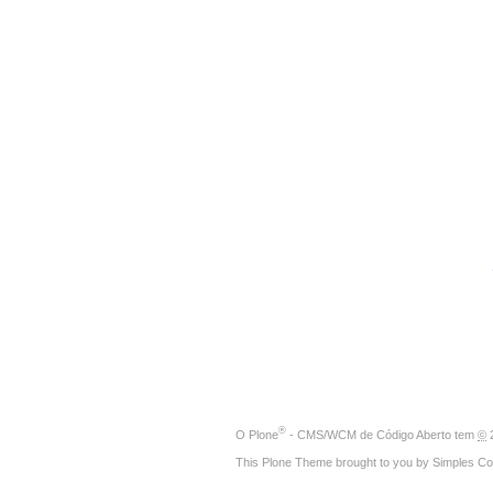
®
O
Plone
- CMS/WCM de Código Aberto
tem
©
2
This Plone Theme brought to you by
Simples Co