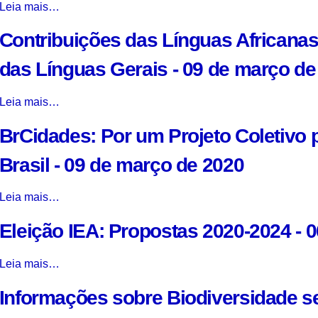
24
Desafios
Leia mais…
-
de
de
Atuais
12
2020
agosto
Contribuições das Línguas Africanas
para
de
-
de
os
março
das Línguas Gerais - 09 de março de
2020
Movimentos
de
-
Sociais
2020
Contribuições
Leia mais…
em
-
das
Defesa
BrCidades: Por um Projeto Coletivo 
Línguas
da
Africanas
Saúde
Brasil - 09 de março de 2020
na
dos
Constituição
Trabalhadores:
BrCidades:
Leia mais…
das
O
Por
Línguas
Caso
Eleição IEA: Propostas 2020-2024 - 
um
Gerais
da
Projeto
-
Luta
Coletivo
Eleição
Leia mais…
09
Antiamianto
para
IEA:
de
-
Informações sobre Biodiversidade s
as
Propostas
março
11
Cidades
2020-
de
de