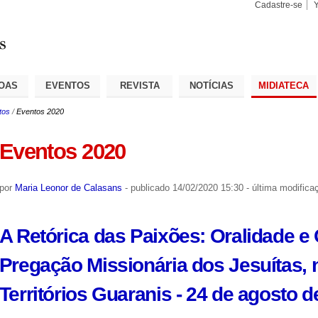
Cadastre-se
Busca
Busca
Avançad
OAS
EVENTOS
REVISTA
NOTÍCIAS
MIDIATECA
tos
/
Eventos 2020
Eventos 2020
por
Maria Leonor de Calasans
-
publicado
14/02/2020 15:30
-
última modifica
A Retórica das Paixões: Oralidade e 
Pregação Missionária dos Jesuítas,
Territórios Guaranis - 24 de agosto d