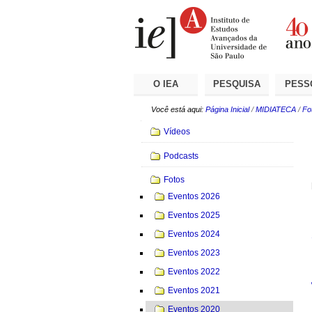
Ir
Ferramentas
Seções
para
Pessoais
o
conteúdo.
|
Ir
para
a
O IEA
PESQUISA
PESS
navegação
Você está aqui:
Página Inicial
/
MIDIATECA
/
Fo
Navegação
Vídeos
Podcasts
Fotos
Eventos 2026
Eventos 2025
Eventos 2024
Eventos 2023
Eventos 2022
Eventos 2021
Eventos 2020