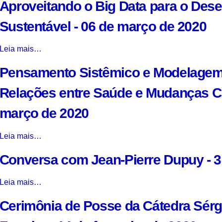
Aproveitando o Big Data para o Des
do
2024
2020
março
Brasil
-
-
de
Sustentável - 06 de março de 2020
-
06
2020
09
de
-
Informações
Leia mais…
de
março
sobre
março
de
Pensamento Sistêmico e Modelagem 
Biodiversidade
de
2020
sem
2020
-
Relações entre Saúde e Mudanças Cl
Fronteiras:
-
Aproveitando
março de 2020
o
Big
Pensamento
Leia mais…
Data
Sistêmico
para
Conversa com Jean-Pierre Dupuy - 3
e
o
Modelagem
Desenvolvimento
Integrada:
Conversa
Leia mais…
Sustentável
as
com
-
Cerimônia de Posse da Cátedra Sérg
Relações
Jean-
06
entre
Pierre
de