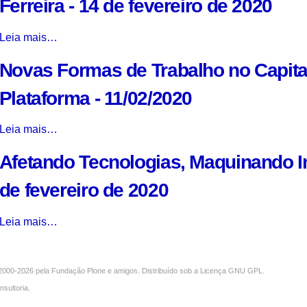
Ferreira - 14 de fevereiro de 2020
Saúde
Dupuy
março
e
-
de
Cerimônia
Leia mais…
Mudanças
3
2020
de
Climáticas
de
-
Novas Formas de Trabalho no Capita
Posse
-
março
da
05
de
Plataforma - 11/02/2020
Cátedra
de
2020
Sérgio
março
-
Novas
Leia mais…
Henrique
de
Formas
Ferreira
2020
Afetando Tecnologias, Maquinando Int
de
-
-
Trabalho
14
de fevereiro de 2020
no
de
Capitalismo
fevereiro
Afetando
Leia mais…
de
de
Tecnologias,
Plataforma
2020
Maquinando
-
-
Inteligências
11/02/2020
000-2026 pela
Fundação Plone
e amigos. Distribuído sob a
Licença GNU GPL
.
-
-
nsultoria
.
5