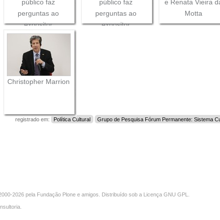
público faz
público faz
e Renata Vieira d
perguntas ao
perguntas ao
Motta
expositor
expositor
Christopher Marrion
registrado em:
Política Cultural
Grupo de Pesquisa Fórum Permanente: Sistema Cult
000-2026 pela
Fundação Plone
e amigos. Distribuído sob a
Licença GNU GPL
.
nsultoria
.