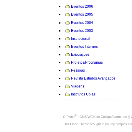
Eventos 2006
Eventos 2005
Eventos 2004
Eventos 2003
Institucional
Eventos Internos
Exposições
Projetos/Programas
Pessoas
Revista Estudos Avançados
Viagens
Institutos Ubias
®
O
Plone
- CMS/WCM de Código Aberto
tem
©
2
This Plone Theme brought to you by
Simples Co