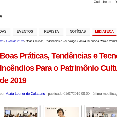
Cadastre-se
Busca
Busca
Avançad
OAS
EVENTOS
REVISTA
NOTÍCIAS
MIDIATECA
tos
/
Eventos 2019
/
Boas Práticas, Tendências e Tecnologia Contra Incêndios Para o Patrimôn
Boas Práticas, Tendências e Tecn
Incêndios Para o Patrimônio Cultur
de 2019
por
Maria Leonor de Calasans
-
publicado
01/07/2019 00:00
-
última modifica