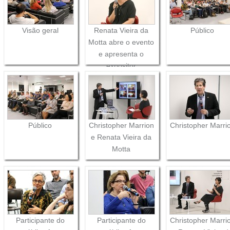
Visão geral
Renata Vieira da
Público
Motta abre o evento
e apresenta o
expositor
Público
Christopher Marrion
Christopher Marri
e Renata Vieira da
Motta
Participante do
Participante do
Christopher Marri