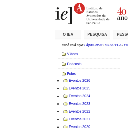
Ir
Ferramentas
Seções
para
Pessoais
o
conteúdo.
|
Ir
para
a
O IEA
PESQUISA
PESS
navegação
Você está aqui:
Página Inicial
/
MIDIATECA
/
Fo
Navegação
Vídeos
Podcasts
Fotos
Eventos 2026
Eventos 2025
Eventos 2024
Eventos 2023
Eventos 2022
Eventos 2021
Eventos 2020