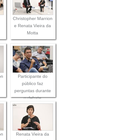
Christopher Marrion
e Renata Vieira da
Motta
on
Participante do
público faz
perguntas durante
o debate
on
Renata Vieira da