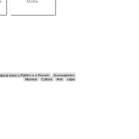
a
Motta
ural entre o Público e o Privado
Humanidades
Museus
Cultura
Arte
capa