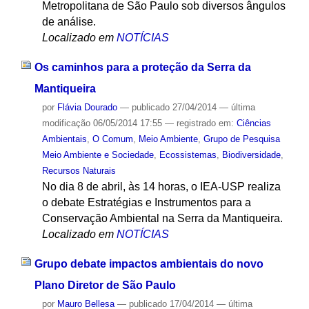
Metropolitana de São Paulo sob diversos ângulos
de análise.
Localizado em
NOTÍCIAS
Os caminhos para a proteção da Serra da
Mantiqueira
por
Flávia Dourado
—
publicado
27/04/2014
—
última
modificação
06/05/2014 17:55
— registrado em:
Ciências
Ambientais
,
O Comum
,
Meio Ambiente
,
Grupo de Pesquisa
Meio Ambiente e Sociedade
,
Ecossistemas
,
Biodiversidade
,
Recursos Naturais
No dia 8 de abril, às 14 horas, o IEA-USP realiza
o debate Estratégias e Instrumentos para a
Conservação Ambiental na Serra da Mantiqueira.
Localizado em
NOTÍCIAS
Grupo debate impactos ambientais do novo
Plano Diretor de São Paulo
por
Mauro Bellesa
—
publicado
17/04/2014
—
última