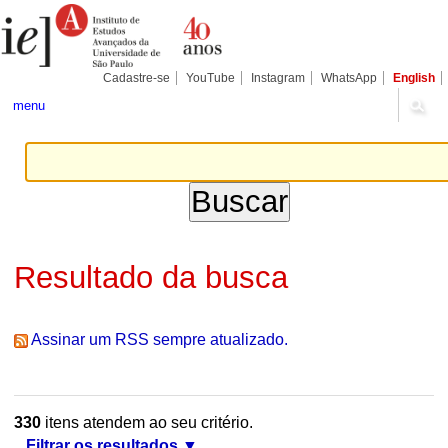
Ir
Ferramentas
Seções
para
Pessoais
o
conteúdo.
|
Cadastre-se
YouTube
Instagram
WhatsApp
English
Ir
para
menu
a
navegação
Resultado da busca
Assinar um RSS sempre atualizado.
330
itens atendem ao seu critério.
Filtrar os resultados