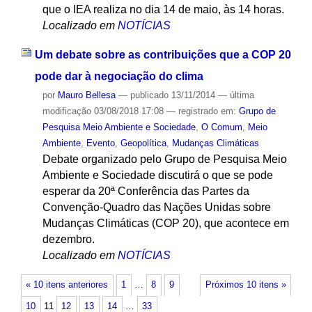
que o IEA realiza no dia 14 de maio, às 14 horas.
Localizado em
NOTÍCIAS
Um debate sobre as contribuições que a COP 20
pode dar à negociação do clima
por
Mauro Bellesa
—
publicado
13/11/2014
—
última
modificação
03/08/2018 17:08
— registrado em:
Grupo de
Pesquisa Meio Ambiente e Sociedade
,
O Comum
,
Meio
Ambiente
,
Evento
,
Geopolítica
,
Mudanças Climáticas
Debate organizado pelo Grupo de Pesquisa Meio
Ambiente e Sociedade discutirá o que se pode
esperar da 20ª Conferência das Partes da
Convenção-Quadro das Nações Unidas sobre
Mudanças Climáticas (COP 20), que acontece em
dezembro.
Localizado em
NOTÍCIAS
« 10 itens anteriores
1
…
8
9
Próximos 10 itens »
10
11
12
13
14
…
33