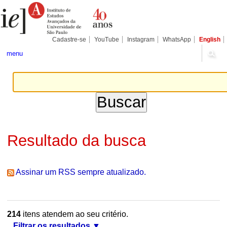
Ir
Ferramentas
Seções
para
Pessoais
o
conteúdo.
|
Cadastre-se
YouTube
Instagram
WhatsApp
English
Ir
para
menu
a
navegação
Resultado da busca
Assinar um RSS sempre atualizado.
214
itens atendem ao seu critério.
Filtrar os resultados