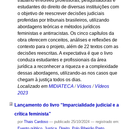
trabalho envolveu professoras, pesquisadoras e
estudantes do direito de diversas instituições com
o objetivo de reescrever decisões judiciais
proferidas por tribunais brasileiros, utilizando
abordagens teóricas e métodos jurídicos
feministas e antirracistas. Os cinco capítulos da
obra oferecem conceitos, análises e reflexões de
contexto para o projeto, além de 22 textos com as
decisões reescritas. A expectativa é que o livro
conduza estudantes e profissionais da área
jurídica a reconhecer a riqueza e a complexidade
dessas abordagens, utilizando-as nos casos que
chegam à justiça todos os dias.
Localizado em
MIDIATECA
/
Vídeos
/
Vídeos
2023
Lançamento do livro “Imparcialidade judicial e a
crítica feminista”
por
Thais Cardoso
—
publicado
25/10/2024
— registrado em:
Evento público
,
Justiça
,
Direito
,
Polo Ribeirão Preto
,