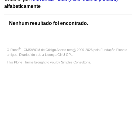
alfabeticamente
Nenhum resultado foi encontrado.
®
O
Plone
- CMS/WCM de Código Aberto
tem
©
2000-2026 pela
Fundação Plone
e
amigos. Distribuído sob a
Licença GNU GPL
.
This Plone Theme brought to you by
Simples Consultoria
.