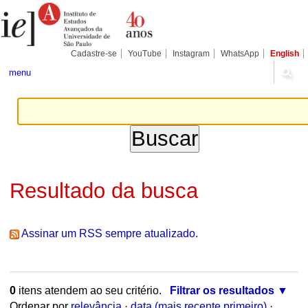
Ir
Ferramentas
para
Pessoais
o
conteúdo.
|
Cadastre-se
YouTube
Instagram
WhatsApp
English
Ir
para
menu
a
navegação
Resultado da busca
Assinar um RSS sempre atualizado.
0
itens atendem ao seu critério.
Filtrar os resultados
Ordenar por
relevância
·
data (mais recente primeiro)
·