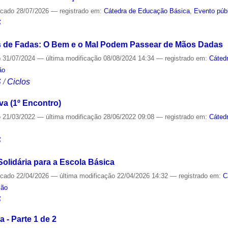
icado
28/07/2026
— registrado em:
Cátedra de Educação Básica
,
Evento púb
S
s de Fadas: O Bem e o Mal Podem Passear de Mãos Dadas
o
31/07/2024
—
última modificação
08/08/2024 14:34
— registrado em:
Cáted
ão
S
/
Ciclos
va (1º Encontro)
o
21/03/2022
—
última modificação
28/06/2022 09:08
— registrado em:
Cáted
S
lidária para a Escola Básica
icado
22/04/2026
—
última modificação
22/04/2026 14:32
— registrado em:
C
ção
S
 - Parte 1 de 2