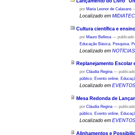
Lançamento do Livro "Uni
por
Maria Leonor de Calasans
Localizado em
MIDIATE
Cultura científica e ensin
por
Mauro Bellesa
—
publicado
Educação Básica
,
Pesquisa
,
P
Localizado em
NOTÍCIA
Replanejamento Escolar 
por
Cláudia Regina
—
publicad
público
,
Evento online
,
Educaç
Localizado em
EVENTO
Mesa Redonda de Lançame
por
Cláudia Regina
—
publicad
público
,
Evento online
,
Educaç
Localizado em
EVENTO
Alinhamentos e Possibilid