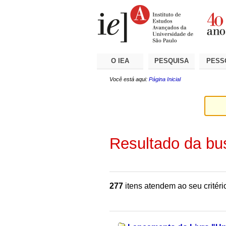
Ir
Ferramentas
Seções
para
Pessoais
o
conteúdo.
|
Ir
para
a
O IEA
PESQUISA
PESS
navegação
Você está aqui:
Página Inicial
Resultado da bu
277
itens atendem ao seu critéri