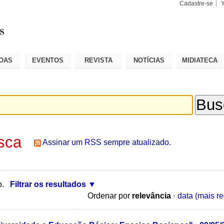
Cadastre-se
Busca
Busca
Avançad
OAS
EVENTOS
REVISTA
NOTÍCIAS
MIDIATECA
sca
Assinar um RSS sempre atualizado.
o.
Filtrar os resultados
Ordenar por
relevância
·
data (mais re