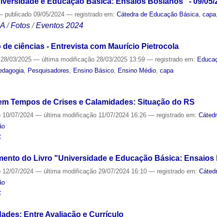
versidade e Educação Básica: Ensaios Bosianos" - 09/05/
—
publicado
09/05/2024
— registrado em:
Cátedra de Educação Básica
,
capa
CA
/
Fotos
/
Eventos 2024
o de ciências - Entrevista com Maurício Pietrocola
28/03/2025
—
última modificação
28/03/2025 13:59
— registrado em:
Educa
edagogia
,
Pesquisadores
,
Ensino Básico
,
Ensino Médio
,
capa
S
em Tempos de Crises e Calamidades: Situação do RS
o
10/07/2024
—
última modificação
11/07/2024 16:26
— registrado em:
Cáted
ão
S
nto do Livro "Universidade e Educação Básica: Ensaios
o
12/07/2024
—
última modificação
29/07/2024 16:10
— registrado em:
Cáted
ão
S
ades: Entre Avaliação e Currículo