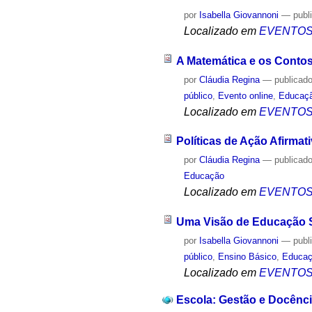
por
Isabella Giovannoni
—
publ
Localizado em
EVENTO
A Matemática e os Conto
por
Cláudia Regina
—
publicad
público
,
Evento online
,
Educaç
Localizado em
EVENTO
Políticas de Ação Afirmati
por
Cláudia Regina
—
publicad
Educação
Localizado em
EVENTO
Uma Visão de Educação So
por
Isabella Giovannoni
—
publ
público
,
Ensino Básico
,
Educa
Localizado em
EVENTO
Escola: Gestão e Docência