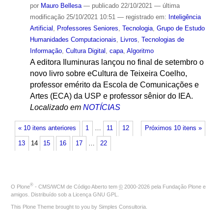
por
Mauro Bellesa
—
publicado
22/10/2021
—
última
modificação
25/10/2021 10:51
— registrado em:
Inteligência
Artificial
,
Professores Seniores
,
Tecnologia
,
Grupo de Estudo
Humanidades Computacionais
,
Livros
,
Tecnologias de
Informação
,
Cultura Digital
,
capa
,
Algoritmo
A editora Iluminuras lançou no final de setembro o
novo livro sobre eCultura de Teixeira Coelho,
professor emérito da Escola de Comunicações e
Artes (ECA) da USP e professor sênior do IEA.
Localizado em
NOTÍCIAS
« 10 itens anteriores
1
…
11
12
Próximos 10 itens »
13
14
15
16
17
…
22
®
O
Plone
- CMS/WCM de Código Aberto
tem
©
2000-2026 pela
Fundação Plone
e
amigos. Distribuído sob a
Licença GNU GPL
.
This Plone Theme brought to you by
Simples Consultoria
.