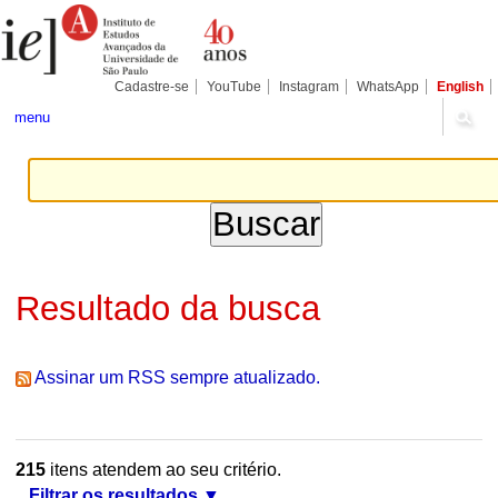
Ir
Ferramentas
Seções
para
Pessoais
o
conteúdo.
|
Cadastre-se
YouTube
Instagram
WhatsApp
English
Ir
para
menu
a
navegação
Resultado da busca
Assinar um RSS sempre atualizado.
215
itens atendem ao seu critério.
Filtrar os resultados