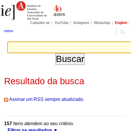
Ir
Ferramentas
Seções
para
Pessoais
o
conteúdo.
|
Cadastre-se
YouTube
Instagram
WhatsApp
English
Ir
para
menu
a
navegação
Resultado da busca
Assinar um RSS sempre atualizado.
157
itens atendem ao seu critério.
Filtrar os resultados