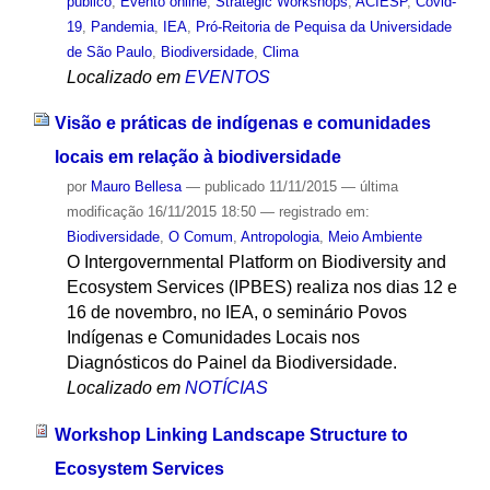
público
,
Evento online
,
Strategic Workshops
,
ACIESP
,
Covid-
19
,
Pandemia
,
IEA
,
Pró-Reitoria de Pequisa da Universidade
de São Paulo
,
Biodiversidade
,
Clima
Localizado em
EVENTOS
Visão e práticas de indígenas e comunidades
locais em relação à biodiversidade
por
Mauro Bellesa
—
publicado
11/11/2015
—
última
modificação
16/11/2015 18:50
— registrado em:
Biodiversidade
,
O Comum
,
Antropologia
,
Meio Ambiente
O Intergovernmental Platform on Biodiversity and
Ecosystem Services (IPBES) realiza nos dias 12 e
16 de novembro, no IEA, o seminário Povos
Indígenas e Comunidades Locais nos
Diagnósticos do Painel da Biodiversidade.
Localizado em
NOTÍCIAS
Workshop Linking Landscape Structure to
Ecosystem Services