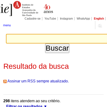
Ir
Ferramentas
Seções
para
Pessoais
o
conteúdo.
|
Cadastre-se
YouTube
Instagram
WhatsApp
English
Ir
para
menu
a
navegação
Resultado da busca
Assinar um RSS sempre atualizado.
298
itens atendem ao seu critério.
Filtrar os resultados