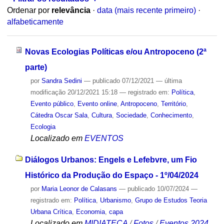
Ordenar por
relevância
·
data (mais recente primeiro)
·
alfabeticamente
Novas Ecologias Políticas e/ou Antropoceno (2ª
parte)
por
Sandra Sedini
—
publicado
07/12/2021
—
última
modificação
20/12/2021 15:18
— registrado em:
Política
,
Evento público
,
Evento online
,
Antropoceno
,
Território
,
Cátedra Oscar Sala
,
Cultura
,
Sociedade
,
Conhecimento
,
Ecologia
Localizado em
EVENTOS
Diálogos Urbanos: Engels e Lefebvre, um Fio
Histórico da Produção do Espaço - 1º/04/2024
por
Maria Leonor de Calasans
—
publicado
10/07/2024
—
registrado em:
Política
,
Urbanismo
,
Grupo de Estudos Teoria
Urbana Crítica
,
Economia
,
capa
Localizado em
MIDIATECA
/
Fotos
/
Eventos 2024