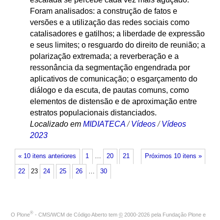
Foram analisados: a construção de fatos e
versões e a utilização das redes sociais como
catalisadores e gatilhos; a liberdade de expressão
e seus limites; o resguardo do direito de reunião; a
polarização extremada; a reverberação e a
ressonância da segmentação engendrada por
aplicativos de comunicação; o esgarçamento do
diálogo e da escuta, de pautas comuns, como
elementos de distensão e de aproximação entre
estratos populacionais distanciados.
Localizado em
MIDIATECA
/
Vídeos
/
Vídeos
2023
« 10 itens anteriores
1
…
20
21
Próximos 10 itens »
22
23
24
25
26
…
30
®
O
Plone
- CMS/WCM de Código Aberto
tem
©
2000-2026 pela
Fundação Plone
e