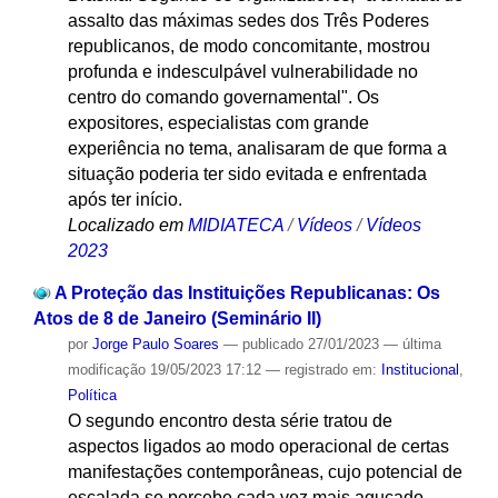
assalto das máximas sedes dos Três Poderes
republicanos, de modo concomitante, mostrou
profunda e indesculpável vulnerabilidade no
centro do comando governamental". Os
expositores, especialistas com grande
experiência no tema, analisaram de que forma a
situação poderia ter sido evitada e enfrentada
após ter início.
Localizado em
MIDIATECA
/
Vídeos
/
Vídeos
2023
A Proteção das Instituições Republicanas: Os
Atos de 8 de Janeiro (Seminário II)
por
Jorge Paulo Soares
—
publicado
27/01/2023
—
última
modificação
19/05/2023 17:12
— registrado em:
Institucional
,
Política
O segundo encontro desta série tratou de
aspectos ligados ao modo operacional de certas
manifestações contemporâneas, cujo potencial de
escalada se percebe cada vez mais aguçado.