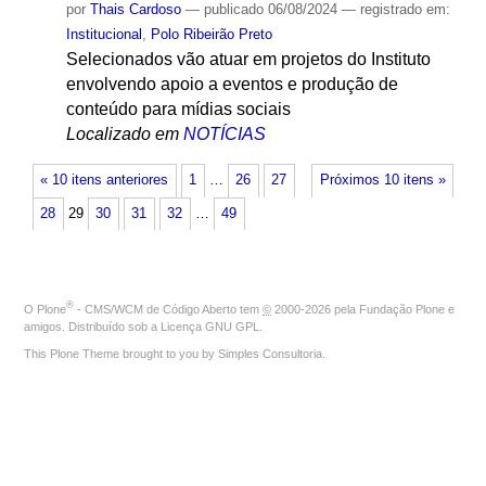
por
Thais Cardoso
—
publicado
06/08/2024
— registrado em:
Institucional
,
Polo Ribeirão Preto
Selecionados vão atuar em projetos do Instituto
envolvendo apoio a eventos e produção de
conteúdo para mídias sociais
Localizado em
NOTÍCIAS
« 10 itens anteriores
1
…
26
27
Próximos 10 itens »
28
29
30
31
32
…
49
®
O
Plone
- CMS/WCM de Código Aberto
tem
©
2000-2026 pela
Fundação Plone
e
amigos. Distribuído sob a
Licença GNU GPL
.
This Plone Theme brought to you by
Simples Consultoria
.