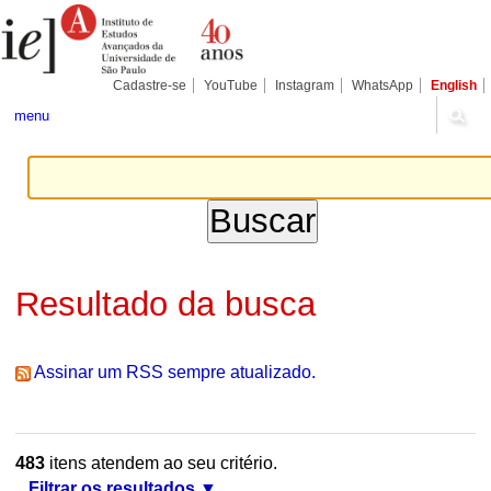
Ir
Ferramentas
Seções
para
Pessoais
o
conteúdo.
|
Cadastre-se
YouTube
Instagram
WhatsApp
English
Ir
para
menu
a
navegação
Resultado da busca
Assinar um RSS sempre atualizado.
483
itens atendem ao seu critério.
Filtrar os resultados