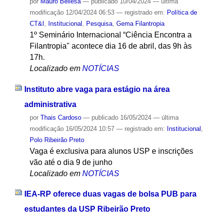
por
Mauro Bellesa
—
publicado
10/04/2024
—
última
modificação
12/04/2024 06:53
— registrado em:
Política de
CT&I
,
Institucional
,
Pesquisa
,
Gema Filantropia
1º Seminário Internacional “Ciência Encontra a
Filantropia" acontece dia 16 de abril, das 9h às
17h.
Localizado em
NOTÍCIAS
Instituto abre vaga para estágio na área
administrativa
por
Thais Cardoso
—
publicado
16/05/2024
—
última
modificação
16/05/2024 10:57
— registrado em:
Institucional
,
Polo Ribeirão Preto
Vaga é exclusiva para alunos USP e inscrições
vão até o dia 9 de junho
Localizado em
NOTÍCIAS
IEA-RP oferece duas vagas de bolsa PUB para
estudantes da USP Ribeirão Preto