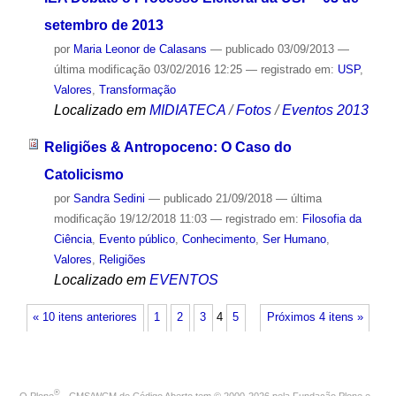
setembro de 2013
por
Maria Leonor de Calasans
—
publicado
03/09/2013
—
última modificação
03/02/2016 12:25
— registrado em:
USP
,
Valores
,
Transformação
Localizado em
MIDIATECA
/
Fotos
/
Eventos 2013
Religiões & Antropoceno: O Caso do
Catolicismo
por
Sandra Sedini
—
publicado
21/09/2018
—
última
modificação
19/12/2018 11:03
— registrado em:
Filosofia da
Ciência
,
Evento público
,
Conhecimento
,
Ser Humano
,
Valores
,
Religiões
Localizado em
EVENTOS
« 10 itens anteriores
1
2
3
4
5
Próximos 4 itens »
®
O
Plone
- CMS/WCM de Código Aberto
tem
©
2000-2026 pela
Fundação Plone
e