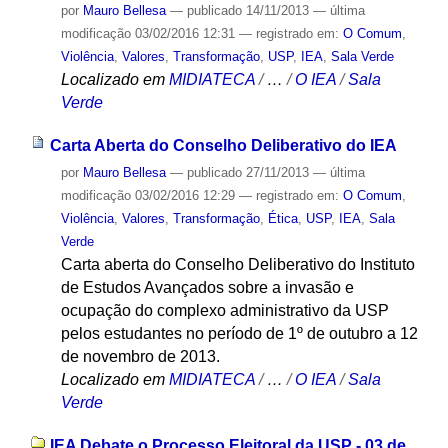
por
Mauro Bellesa
—
publicado
14/11/2013
—
última
modificação
03/02/2016 12:31
— registrado em:
O Comum
,
Violência
,
Valores
,
Transformação
,
USP
,
IEA
,
Sala Verde
Localizado em
MIDIATECA
/
…
/
O IEA
/
Sala
Verde
Carta Aberta do Conselho Deliberativo do IEA
por
Mauro Bellesa
—
publicado
27/11/2013
—
última
modificação
03/02/2016 12:29
— registrado em:
O Comum
,
Violência
,
Valores
,
Transformação
,
Ética
,
USP
,
IEA
,
Sala
Verde
Carta aberta do Conselho Deliberativo do Instituto
de Estudos Avançados sobre a invasão e
ocupação do complexo administrativo da USP
pelos estudantes no período de 1º de outubro a 12
de novembro de 2013.
Localizado em
MIDIATECA
/
…
/
O IEA
/
Sala
Verde
IEA Debate o Processo Eleitoral da USP - 03 de