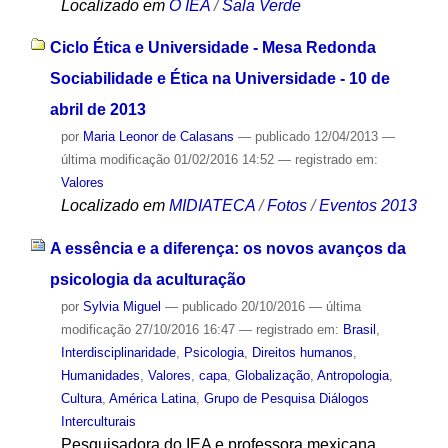
Localizado em
O IEA
/
Sala Verde
Ciclo Ética e Universidade - Mesa Redonda
Sociabilidade e Ética na Universidade - 10 de
abril de 2013
por
Maria Leonor de Calasans
—
publicado
12/04/2013
—
última modificação
01/02/2016 14:52
— registrado em:
Valores
Localizado em
MIDIATECA
/
Fotos
/
Eventos 2013
A essência e a diferença: os novos avanços da
psicologia da aculturação
por
Sylvia Miguel
—
publicado
20/10/2016
—
última
modificação
27/10/2016 16:47
— registrado em:
Brasil
,
Interdisciplinaridade
,
Psicologia
,
Direitos humanos
,
Humanidades
,
Valores
,
capa
,
Globalização
,
Antropologia
,
Cultura
,
América Latina
,
Grupo de Pesquisa Diálogos
Interculturais
Pesquisadora do IEA e professora mexicana