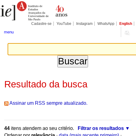
Ir
Ferramentas
Seções
para
Pessoais
o
conteúdo.
|
Cadastre-se
YouTube
Instagram
WhatsApp
English
Ir
para
menu
a
navegação
Resultado da busca
Assinar um RSS sempre atualizado.
44
itens atendem ao seu critério.
Filtrar os resultados
Ordenar por
relevância
·
data (mais recente primeiro)
·