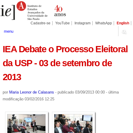
Ir
Ferramentas
Seções
para
Pessoais
o
conteúdo.
|
Cadastre-se
YouTube
Instagram
WhatsApp
English
Ir
para
menu
a
navegação
IEA Debate o Processo Eleitoral
da USP - 03 de setembro de
2013
por
Maria Leonor de Calasans
-
publicado
03/09/2013 00:00
-
última
modificação
03/02/2016 12:25