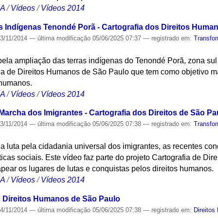
CA
/
Vídeos
/
Vídeos 2014
s Indígenas Tenondé Porã - Cartografia dos Direitos Huma
3/11/2014
—
última modificação
05/06/2025 07:37
— registrado em:
Transfo
a pela ampliação das terras indígenas do Tenondé Porã, zona sul
fia de Direitos Humanos de São Paulo que tem como objetivo ma
s humanos.
CA
/
Vídeos
/
Vídeos 2014
Marcha dos Imigrantes - Cartografia dos Direitos de São Pa
3/11/2014
—
última modificação
05/06/2025 07:38
— registrado em:
Transfo
 luta pela cidadania universal dos imigrantes, as recentes con
ticas sociais. Este vídeo faz parte do projeto Cartografia de D
ear os lugares de lutas e conquistas pelos direitos humanos.
CA
/
Vídeos
/
Vídeos 2014
s Direitos Humanos de São Paulo
4/11/2014
—
última modificação
05/06/2025 07:38
— registrado em:
Direito