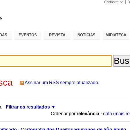
Cadastre-se
Busca
Busca
Avançad
OAS
EVENTOS
REVISTA
NOTÍCIAS
MIDIATECA
sca
Assinar um RSS sempre atualizado.
o.
Filtrar os resultados
Ordenar por
relevância
·
data (mais re
ficado - Cartografia dos Direitos Humanos de São Paulo