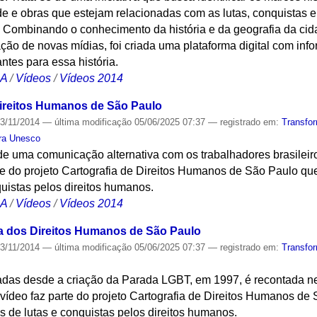
e e obras que estejam relacionadas com as lutas, conquistas e 
s. Combinando o conhecimento da história e da geografia da ci
zação de novas mídias, foi criada uma plataforma digital com in
ntes para essa história.
CA
/
Vídeos
/
Vídeos 2014
Direitos Humanos de São Paulo
3/11/2014
—
última modificação
05/06/2025 07:37
— registrado em:
Transfo
ra Unesco
de uma comunicação alternativa com os trabalhadores brasileiros
rte do projeto Cartografia de Direitos Humanos de São Paulo q
quistas pelos direitos humanos.
CA
/
Vídeos
/
Vídeos 2014
a dos Direitos Humanos de São Paulo
3/11/2014
—
última modificação
05/06/2025 07:37
— registrado em:
Transfo
ravadas desde a criação da Parada LGBT, em 1997, é recontada 
 vídeo faz parte do projeto Cartografia de Direitos Humanos d
s de lutas e conquistas pelos direitos humanos.