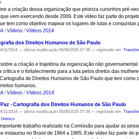
o
e a criação dessa organização que prioriza cursinhos pré-vest
 que vem exercendo desde 2009. Este vídeo faz parte do projeto
 tem como objetivo mapear os lugares de lutas e conquistas p
CA
/
Vídeos
/
Vídeos 2014
ografia dos Direitos Humanos de São Paulo
4/11/2014
—
última modificação
05/06/2025 07:38
— registrado em:
Transfo
obre a criação e trajetória da organização não governamental 
 crítica e o fortalecimento para a luta pelos diretos das mulher
to Cartografia de Direitos Humanos de São Paulo que tem como 
direitos humanos.
CA
/
Vídeos
/
Vídeos 2014
Paz - Cartografia dos Direitos Humanos de São Paulo
4/11/2014
—
última modificação
05/06/2025 07:39
— registrado em:
Transfo
a Unesco
importante trabalho realizado na Comissão para ajudar as pess
se instaurou no Brasil de 1964 a 1985. Este vídeo faz parte do p