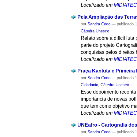
Localizado em
MIDIATE
Pela Ampliação das Terra
por
Sandra Codo
—
publicado
1
Cátedra Unesco
Relato sobre a difícil lut
parte do projeto Cartogra
conquistas pelos direito
Localizado em
MIDIATE
Praça Kantuta e Primeira 
por
Sandra Codo
—
publicado
1
Cidadania
,
Cátedra Unesco
Esse depoimento reconta a
importância de novas polí
que tem como objetivo map
Localizado em
MIDIATE
UNEafro - Cartografia do
por
Sandra Codo
—
publicado
1