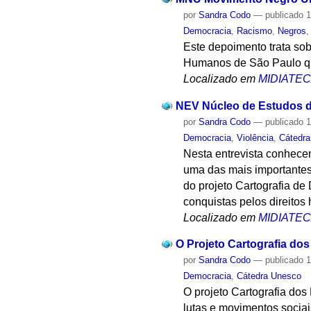
por
Sandra Codo
—
publicado
1
Democracia
,
Racismo
,
Negros
Este depoimento trata sob
Humanos de São Paulo que
Localizado em
MIDIATE
NEV Núcleo de Estudos da
por
Sandra Codo
—
publicado
1
Democracia
,
Violência
,
Cátedr
Nesta entrevista conhece
uma das mais importantes 
do projeto Cartografia d
conquistas pelos direito
Localizado em
MIDIATE
O Projeto Cartografia do
por
Sandra Codo
—
publicado
1
Democracia
,
Cátedra Unesco
O projeto Cartografia dos
lutas e movimentos sociais