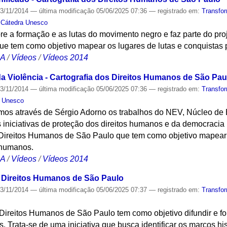
3/11/2014
—
última modificação
05/06/2025 07:36
— registrado em:
Transfo
,
Cátedra Unesco
re a formação e as lutas do movimento negro e faz parte do proj
 tem como objetivo mapear os lugares de lutas e conquistas p
CA
/
Vídeos
/
Vídeos 2014
 Violência - Cartografia dos Direitos Humanos de São Pau
3/11/2014
—
última modificação
05/06/2025 07:36
— registrado em:
Transfo
a Unesco
mos através de Sérgio Adorno os trabalhos do NEV, Núcleo de 
iniciativas de proteção dos direitos humanos e da democracia n
e Direitos Humanos de São Paulo que tem como objetivo mapear 
s humanos.
CA
/
Vídeos
/
Vídeos 2014
s Direitos Humanos de São Paulo
3/11/2014
—
última modificação
05/06/2025 07:37
— registrado em:
Transfo
 Direitos Humanos de São Paulo tem como objetivo difundir e fo
. Trata-se de uma iniciativa que busca identificar os marcos hi