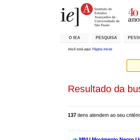
Ir
Ferramentas
Seções
para
Pessoais
o
conteúdo.
|
Ir
para
a
O IEA
PESQUISA
PESS
navegação
Você está aqui:
Página Inicial
Resultado da bu
137
itens atendem ao seu critéri
MNU Movimento Negro Uni