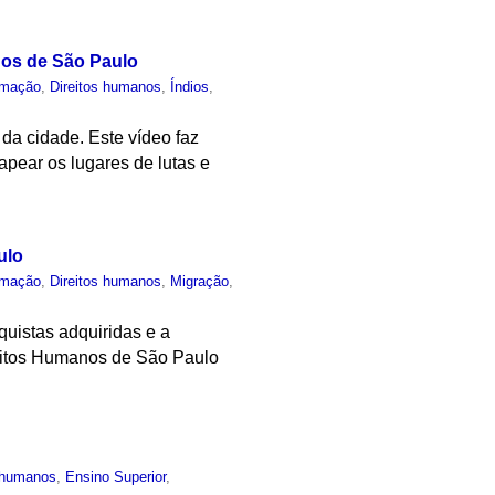
nos de São Paulo
rmação
,
Direitos humanos
,
Índios
,
 da cidade. Este vídeo faz
pear os lugares de lutas e
ulo
rmação
,
Direitos humanos
,
Migração
,
quistas adquiridas e a
ireitos Humanos de São Paulo
s humanos
,
Ensino Superior
,