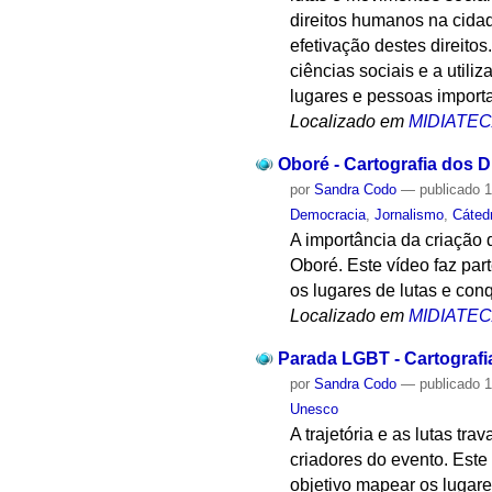
direitos humanos na cidad
efetivação destes direito
ciências sociais e a utili
lugares e pessoas importa
Localizado em
MIDIATE
Oboré - Cartografia dos 
por
Sandra Codo
—
publicado
1
Democracia
,
Jornalismo
,
Cáted
A importância da criação 
Oboré. Este vídeo faz pa
os lugares de lutas e con
Localizado em
MIDIATE
Parada LGBT - Cartografi
por
Sandra Codo
—
publicado
1
Unesco
A trajetória e as lutas t
criadores do evento. Este
objetivo mapear os lugare