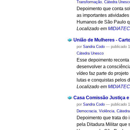
Transformação
,
Cátedra Unesc
Depoimento que conta sobr
as importantes atividades
Humanos de São Paulo que
Localizado em
MIDIATE
União de Mulheres - Cart
por
Sandra Codo
—
publicado
1
Cátedra Unesco
Esse depoimento reconta s
desenvolver a consciência
vídeo faz parte do proje
lutas e conquistas pelos 
Localizado em
MIDIATE
Casa Comissão Justiça e 
por
Sandra Codo
—
publicado
1
Democracia
,
Violência
,
Cátedr
Depoimento que trata do 
pela Ditadura Militar que 