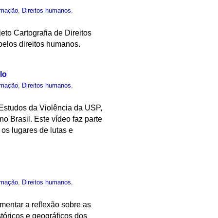
rmação
,
Direitos humanos
,
eto Cartografia de Direitos
elos direitos humanos.
lo
rmação
,
Direitos humanos
,
Estudos da Violência da USP,
o Brasil. Este vídeo faz parte
os lugares de lutas e
rmação
,
Direitos humanos
,
mentar a reflexão sobre as
stóricos e geográficos dos