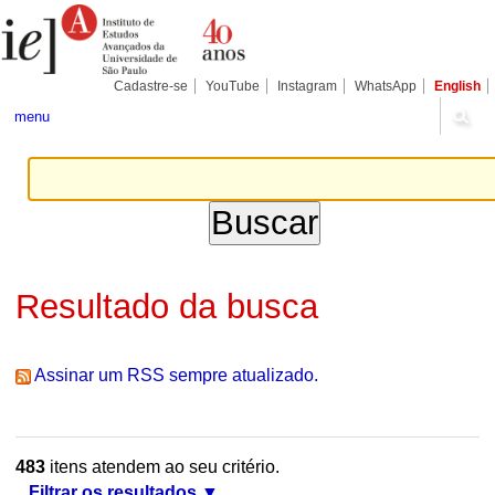
Ir
Ferramentas
Seções
para
Pessoais
o
conteúdo.
|
Cadastre-se
YouTube
Instagram
WhatsApp
English
Ir
para
menu
a
navegação
Resultado da busca
Assinar um RSS sempre atualizado.
483
itens atendem ao seu critério.
Filtrar os resultados