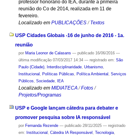
professor honorário do IEA, durante a primeira
reunião do Co de 2014, realizada em 11 de
fevereiro.
Localizado em
PUBLICAÇÕES
/
Textos
USP Cidades Globais -16 de junho de 2016 - 1a.
reunião
por
Maria Leonor de Calasans
—
publicado
16/06/2016
—
última modificação
07/03/2017 14:34
— registrado em:
São
Paulo (Cidade)
,
Interdisciplinaridade
,
Urbanismo
,
Institucional
,
Políticas Públicas
,
Política Ambiental
,
Serviços
Públicos
,
Sociedade
,
IEA
Localizado em
MIDIATECA
/
Fotos
/
Projetos/Programas
USP e Google lançam cátedra para debater e
promover pesquisa sobre IA responsável
por
Fernanda Rezende
—
publicado
28/11/2025
— registrado
em:
Institucional
,
Cátedra IA Responsável
,
Tecnologia
,