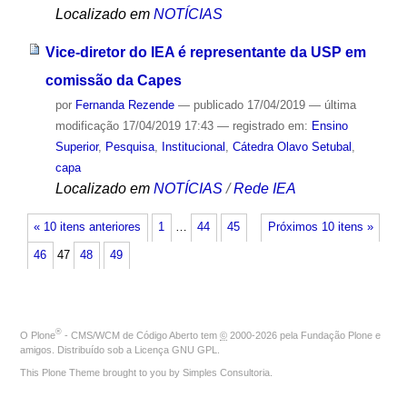
Localizado em
NOTÍCIAS
Vice-diretor do IEA é representante da USP em
comissão da Capes
por
Fernanda Rezende
—
publicado
17/04/2019
—
última
modificação
17/04/2019 17:43
— registrado em:
Ensino
Superior
,
Pesquisa
,
Institucional
,
Cátedra Olavo Setubal
,
capa
Localizado em
NOTÍCIAS
/
Rede IEA
« 10 itens anteriores
1
…
44
45
Próximos 10 itens »
46
47
48
49
®
O
Plone
- CMS/WCM de Código Aberto
tem
©
2000-2026 pela
Fundação Plone
e
amigos. Distribuído sob a
Licença GNU GPL
.
This Plone Theme brought to you by
Simples Consultoria
.