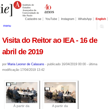
Ir
Ferramentas
Seções
para
Pessoais
o
conteúdo.
|
Cadastre-se
YouTube
Instagram
WhatsApp
English
Ir
para
menu
a
navegação
Visita do Reitor ao IEA - 16 de
abril de 2019
por
Maria Leonor de Calasans
-
publicado
16/04/2019 00:00
-
última
modificação
17/04/2019 13:42
À partir da
A partir da