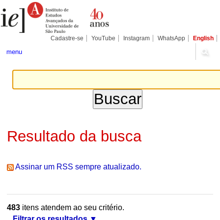
Ir
Ferramentas
Seções
para
Pessoais
o
conteúdo.
|
Cadastre-se
YouTube
Instagram
WhatsApp
English
Ir
para
menu
a
navegação
Resultado da busca
Assinar um RSS sempre atualizado.
483
itens atendem ao seu critério.
Filtrar os resultados