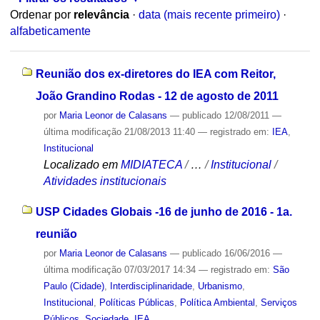
Ordenar por
relevância
·
data (mais recente primeiro)
·
alfabeticamente
Reunião dos ex-diretores do IEA com Reitor,
João Grandino Rodas - 12 de agosto de 2011
por
Maria Leonor de Calasans
—
publicado
12/08/2011
—
última modificação
21/08/2013 11:40
— registrado em:
IEA
,
Institucional
Localizado em
MIDIATECA
/
…
/
Institucional
/
Atividades institucionais
USP Cidades Globais -16 de junho de 2016 - 1a.
reunião
por
Maria Leonor de Calasans
—
publicado
16/06/2016
—
última modificação
07/03/2017 14:34
— registrado em:
São
Paulo (Cidade)
,
Interdisciplinaridade
,
Urbanismo
,
Institucional
,
Políticas Públicas
,
Política Ambiental
,
Serviços
Públicos
,
Sociedade
,
IEA