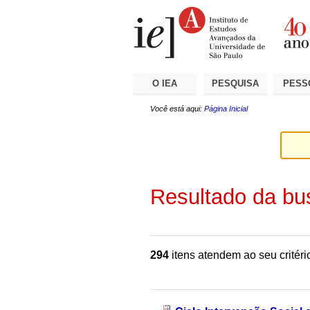
Ir
Ferramentas
Seções
para
Pessoais
o
conteúdo.
|
Ir
para
a
O IEA
PESQUISA
PESS
navegação
Você está aqui:
Página Inicial
Resultado da bu
294
itens atendem ao seu critéri