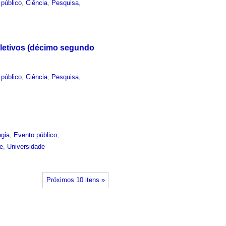
 público
,
Ciência
,
Pesquisa
,
oletivos (décimo segundo
 público
,
Ciência
,
Pesquisa
,
ogia
,
Evento público
,
e
,
Universidade
Próximos 10 itens »