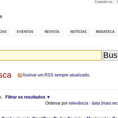
Cadastre-se
Busca
Busca
Avançad
OAS
EVENTOS
REVISTA
NOTÍCIAS
MIDIATECA
sca
Assinar um RSS sempre atualizado.
o.
Filtrar os resultados
Ordenar por
relevância
·
data (mais rec