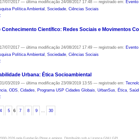
17/07/2017
—
última modificação
24/08/2017 17:48
— registrado em:
Evento
quisa Política Ambiental
,
Sociedade
,
Ciências Sociais
S
 e Conhecimento Científico: Redes Sociais e Movimentos C
17/07/2017
—
última modificação
24/08/2017 17:49
— registrado em:
Evento
quisa Política Ambiental
,
Sociedade
,
Ciências Sociais
S
abilidade Urbana: Ética Socioambiental
01/03/2019
—
última modificação
23/09/2019 13:55
— registrado em:
Tecnol
ncia
,
ODS
,
Cidades
,
Programa USP Cidades Globais
,
UrbanSus
,
Ética
,
Saúd
S
4
5
6
7
8
9
…
30
000-2026 pela
Fundação Plone
e amigos. Distribuído sob a
Licença GNU GPL
.