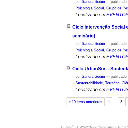
por
Sandra Sedini
—
publicado
Psicologia Social
,
Grupo de Pes
Localizado em
EVENTO
Ciclo Intervenção Social
seminário)
por
Sandra Sedini
—
publicado
Psicologia Social
,
Grupo de Pes
Localizado em
EVENTO
Ciclo UrbanSus - Sustent
por
Sandra Sedini
—
publicado
Sustentabilidade
,
Território
,
Ciê
Localizado em
EVENTO
« 10 itens anteriores
1
…
3
®
O
Plone
- CMS/WCM de Código Aberto
tem
©
2