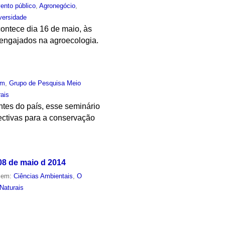
ento público
,
Agronegócio
,
versidade
ontece dia 16 de maio, às
s engajados na agroecologia.
um
,
Grupo de Pesquisa Meio
ais
tes do país, esse seminário
pectivas para a conservação
08 de maio d 2014
o em:
Ciências Ambientais
,
O
Naturais