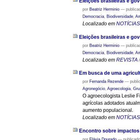
Eleições brasileiras e g
por
Beatriz Herminio
—
publica
Democracia
,
Biodiversidade
,
Am
Localizado em
NOTÍCIA
Eleições brasileiras e g
por
Beatriz Herminio
—
publica
Democracia
,
Biodiversidade
,
Am
Localizado em
REVISTA
Em busca de uma agricult
por
Fernanda Rezende
—
publi
Agronegócio
,
Agroecologia
,
Gru
O agroecologista Leslie F
agrícolas adotados atual
aumento populacional.
Localizado em
NOTÍCIA
Encontro sobre impactos
por
Flávia Dourado
—
publicad