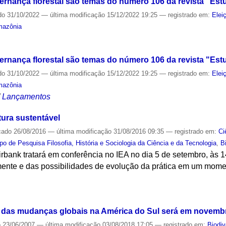
overnança florestal são temas do número 106 da revista "E
do
31/10/2022
—
última modificação
15/12/2022 19:25
— registrado em:
Elei
azônia
S
overnança florestal são temas do número 106 da revista "E
do
31/10/2022
—
última modificação
15/12/2022 19:25
— registrado em:
Elei
azônia
/
Lançamentos
ura sustentável
cado
26/08/2016
—
última modificação
31/08/2016 09:35
— registrado em:
Ci
po de Pesquisa Filosofia, História e Sociologia da Ciência e da Tecnologia
,
B
irbank tratará em conferência no IEA no dia 5 de setembro, às 
mente e das possibilidades de evolução da prática em um mom
S
 das mudanças globais na América do Sul será em novemb
o
23/06/2007
—
última modificação
03/08/2018 17:05
— registrado em:
Biodiv