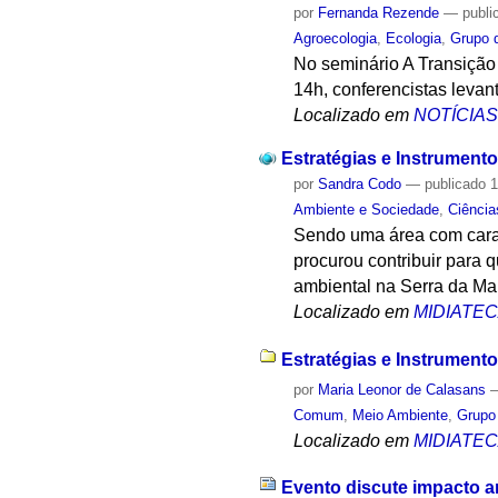
por
Fernanda Rezende
—
publi
Agroecologia
,
Ecologia
,
Grupo d
No seminário A Transição 
14h, conferencistas levan
Localizado em
NOTÍCIA
Estratégias e Instrument
por
Sandra Codo
—
publicado
1
Ambiente e Sociedade
,
Ciência
Sendo uma área com carac
procurou contribuir para 
ambiental na Serra da Man
Localizado em
MIDIATE
Estratégias e Instrument
por
Maria Leonor de Calasans
Comum
,
Meio Ambiente
,
Grupo
Localizado em
MIDIATE
Evento discute impacto a