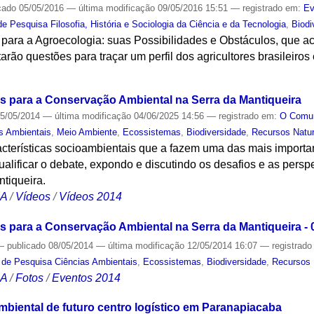
cado
05/05/2016
—
última modificação
09/05/2016 15:51
— registrado em:
Ev
e Pesquisa Filosofia, História e Sociologia da Ciência e da Tecnologia
,
Biodi
para a Agroecologia: suas Possibilidades e Obstáculos, que ac
tarão questões para traçar um perfil dos agricultores brasileiro
S
os para a Conservação Ambiental na Serra da Mantiqueira
5/05/2014
—
última modificação
04/06/2025 14:56
— registrado em:
O Com
s Ambientais
,
Meio Ambiente
,
Ecossistemas
,
Biodiversidade
,
Recursos Natur
terísticas socioambientais que a fazem uma das mais importan
qualificar o debate, expondo e discutindo os desafios e as pers
tiqueira.
CA
/
Vídeos
/
Vídeos 2014
os para a Conservação Ambiental na Serra da Mantiqueira - 
—
publicado
08/05/2014
—
última modificação
12/05/2014 16:07
— registrad
 de Pesquisa Ciências Ambientais
,
Ecossistemas
,
Biodiversidade
,
Recursos 
CA
/
Fotos
/
Eventos 2014
mbiental de futuro centro logístico em Paranapiacaba