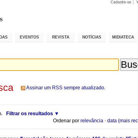
Cadastre-se
Busca
Busca
Avançad
OAS
EVENTOS
REVISTA
NOTÍCIAS
MIDIATECA
sca
Assinar um RSS sempre atualizado.
o.
Filtrar os resultados
Ordenar por
relevância
·
data (mais rec