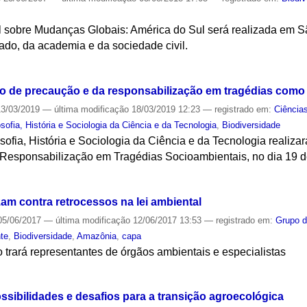
al sobre Mudanças Globais: América do Sul será realizada em 
vado, da academia e da sociedade civil.
S
pio de precaução e da responsabilização em tragédias com
3/03/2019
—
última modificação
18/03/2019 12:23
— registrado em:
Ciência
sofia, História e Sociologia da Ciência e da Tecnologia
,
Biodiversidade
ofia, História e Sociologia da Ciência e da Tecnologia realiz
 Responsabilização em Tragédias Socioambientais, no dia 19 d
S
zam contra retrocessos na lei ambiental
5/06/2017
—
última modificação
12/06/2017 13:53
— registrado em:
Grupo d
te
,
Biodiversidade
,
Amazônia
,
capa
 trará representantes de órgãos ambientais e especialistas
S
ssibilidades e desafios para a transição agroecológica