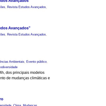
studos Avançados"
ções
,
Revista Estudos Avançados
,
studos Avançados"
ções
,
Revista Estudos Avançados
,
ências Ambientais
,
Evento público
,
iodiversidade
14h, dos principais modelos
ento de mudanças climáticas e
ro
ersidade
,
Clima
,
Mudanças