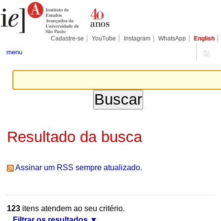
Ir
Ferramentas
Seções
para
Pessoais
o
conteúdo.
|
Cadastre-se
YouTube
Instagram
WhatsApp
English
Ir
para
menu
a
navegação
Resultado da busca
Assinar um RSS sempre atualizado.
123
itens atendem ao seu critério.
Filtrar os resultados