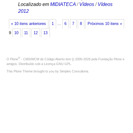
Localizado em
MIDIATECA
/
Vídeos
/
Vídeos
2012
« 10 itens anteriores
1
…
6
7
8
Próximos 10 itens »
9
10
11
12
13
®
O
Plone
- CMS/WCM de Código Aberto
tem
©
2000-2026 pela
Fundação Plone
e
amigos. Distribuído sob a
Licença GNU GPL
.
This Plone Theme brought to you by
Simples Consultoria
.