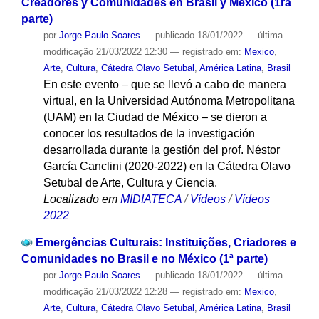
Creadores y Comunidades en Brasil y México (1ra
parte)
por
Jorge Paulo Soares
—
publicado
18/01/2022
—
última
modificação
21/03/2022 12:30
— registrado em:
Mexico
,
Arte
,
Cultura
,
Cátedra Olavo Setubal
,
América Latina
,
Brasil
En este evento – que se llevó a cabo de manera
virtual, en la Universidad Autónoma Metropolitana
(UAM) en la Ciudad de México – se dieron a
conocer los resultados de la investigación
desarrollada durante la gestión del prof. Néstor
García Canclini (2020-2022) en la Cátedra Olavo
Setubal de Arte, Cultura y Ciencia.
Localizado em
MIDIATECA
/
Vídeos
/
Vídeos
2022
Emergências Culturais: Instituições, Criadores e
Comunidades no Brasil e no México (1ª parte)
por
Jorge Paulo Soares
—
publicado
18/01/2022
—
última
modificação
21/03/2022 12:28
— registrado em:
Mexico
,
Arte
,
Cultura
,
Cátedra Olavo Setubal
,
América Latina
,
Brasil