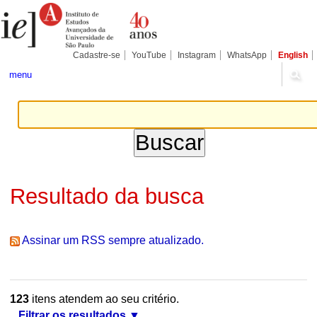
Ir
Ferramentas
Seções
para
Pessoais
o
conteúdo.
|
Cadastre-se
YouTube
Instagram
WhatsApp
English
Ir
para
menu
a
navegação
Resultado da busca
Assinar um RSS sempre atualizado.
123
itens atendem ao seu critério.
Filtrar os resultados