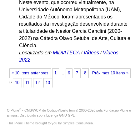
Neste evento, que ocorreu virtualmente, na
Universidade Autônoma Metropolitana (UAM),
Cidade do México, foram apresentados os
resultados da investigação desenvolvida durante
a titularidade de Néstor García Canclini (2020-
2022) na Cátedra Olavo Setubal de Arte, Cultura e
Ciência.
Localizado em
MIDIATECA
/
Vídeos
/
Vídeos
2022
« 10 itens anteriores
1
…
6
7
8
Próximos 10 itens »
9
10
11
12
13
®
O
Plone
- CMS/WCM de Código Aberto
tem
©
2000-2026 pela
Fundação Plone
e
amigos. Distribuído sob a
Licença GNU GPL
.
This Plone Theme brought to you by
Simples Consultoria
.