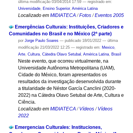
última modificação
03/04/2014 17:59
— registrado em:
Universidade
,
Ensino Superior
,
América Latina
Localizado em
MIDIATECA
/
Fotos
/
Eventos 2005
Emergências Culturais: Instituições, Criadores e
Comunidades no Brasil e no México (2ª parte)
por
Jorge Paulo Soares
—
publicado
18/01/2022
—
última
modificação
21/03/2022 12:25
— registrado em:
Mexico
,
Arte
,
Cultura
,
Cátedra Olavo Setubal
,
América Latina
,
Brasil
Neste evento, que ocorreu virtualmente, na
Universidade Autônoma Metropolitana (UAM),
Cidade do México, foram apresentados os
resultados da investigação desenvolvida durante
a titularidade de Néstor García Canclini (2020-
2022) na Cátedra Olavo Setubal de Arte, Cultura e
Ciência.
Localizado em
MIDIATECA
/
Vídeos
/
Vídeos
2022
Emergencias Culturales: Instituciones,